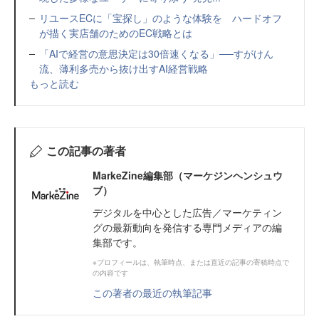
リユースECに「宝探し」のような体験を ハードオフ
が描く実店舗のためのEC戦略とは
「AIで経営の意思決定は30倍速くなる」──すがけん
流、薄利多売から抜け出すAI経営戦略
もっと読む
この記事の著者
MarkeZine編集部（マーケジンヘンシュウ
ブ）
デジタルを中心とした広告／マーケティン
グの最新動向を発信する専門メディアの編
集部です。
※プロフィールは、執筆時点、または直近の記事の寄稿時点で
の内容です
この著者の最近の執筆記事