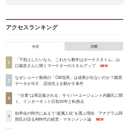
アクセスランキング
今日
月間
「下剋上したいなら、これから数年はボーナスタイム」山
1
口義宏さんに聞くマーケターのスキルアップ
NEW
なぜショート動画の「CM流用」は成果が出ないのか？購買
2
データが示す、店頭売上を動かす条件
「“分業”は再定義される」サイバーエージェント内藤氏に聞
3
く、インターネット広告20年と転換点
効率化の時代にあえて“超属人化”を選ぶ理由 アナグラム阿
4
部氏が語るAI時代の経営・マネジメント論
NEW