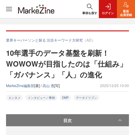
新規
事例を探す
ログイン
会員登録
業界キーパーソンと探る 注目キーワード大研究
（AD）
10年選手のデータ基盤を刷新！
WOWOWが目指したのは「仕組み」
「ガバナンス」「人」の進化
MarkeZine編集部
[著] /
高山 透
[写]
2025/12/25 10:00
エンタメ
インタビュー／事例
DMP
データドリブン
目次