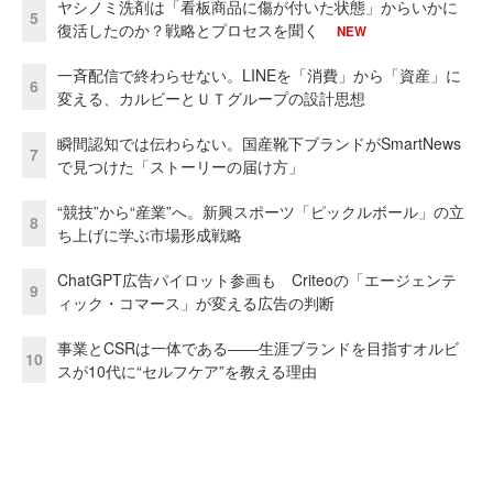
ヤシノミ洗剤は「看板商品に傷が付いた状態」からいかに
5
復活したのか？戦略とプロセスを聞く
NEW
一斉配信で終わらせない。LINEを「消費」から「資産」に
6
変える、カルビーとＵＴグループの設計思想
瞬間認知では伝わらない。国産靴下ブランドがSmartNews
7
で見つけた「ストーリーの届け方」
“競技”から“産業”へ。新興スポーツ「ピックルボール」の立
8
ち上げに学ぶ市場形成戦略
ChatGPT広告パイロット参画も Criteoの「エージェンテ
9
ィック・コマース」が変える広告の判断
事業とCSRは一体である――生涯ブランドを目指すオルビ
10
スが10代に“セルフケア”を教える理由