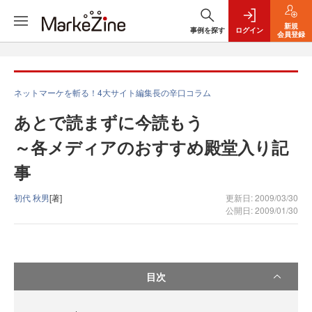
新規
事例を探す
ログイン
会員登録
ネットマーケを斬る！4大サイト編集長の辛口コラム
あとで読まずに今読もう
～各メディアのおすすめ殿堂入り記
事
初代 秋男
[著]
更新日: 2009/03/30
公開日: 2009/01/30
目次