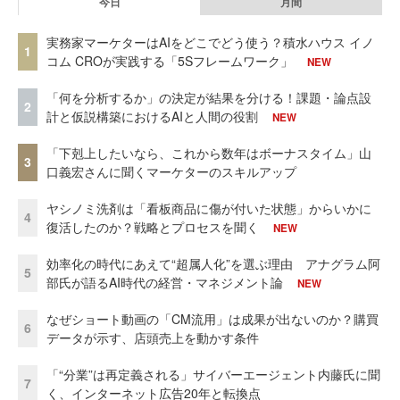
今日
月間
実務家マーケターはAIをどこでどう使う？積水ハウス イノ
1
コム CROが実践する「5Sフレームワーク」
NEW
「何を分析するか」の決定が結果を分ける！課題・論点設
2
計と仮説構築におけるAIと人間の役割
NEW
「下剋上したいなら、これから数年はボーナスタイム」山
3
口義宏さんに聞くマーケターのスキルアップ
ヤシノミ洗剤は「看板商品に傷が付いた状態」からいかに
4
復活したのか？戦略とプロセスを聞く
NEW
効率化の時代にあえて“超属人化”を選ぶ理由 アナグラム阿
5
部氏が語るAI時代の経営・マネジメント論
NEW
なぜショート動画の「CM流用」は成果が出ないのか？購買
6
データが示す、店頭売上を動かす条件
「“分業”は再定義される」サイバーエージェント内藤氏に聞
7
く、インターネット広告20年と転換点