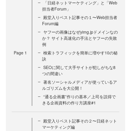
「日経ネットマーケティング」と「Web
担当者Forum」
殿堂入りベスト記事その１〜Web担当者
Forum編
ヤフーの画像はなぜyimg.jpドメインなの
か？ サイト高速化の手法とヤフーの失敗
例
Page
1
検索トラフィックを簡単に増やす10の秘
訣
SEOに関して大手サイトが犯しがちな8
つの間違い
著名ソーシャルメディアが使っているア
ルゴリズムを大公開！
“通る企画書”作りの基本／上司を説得で
きる企画資料の作り方講座#1
殿堂入りベスト記事その２〜日経ネット
マーケティング編