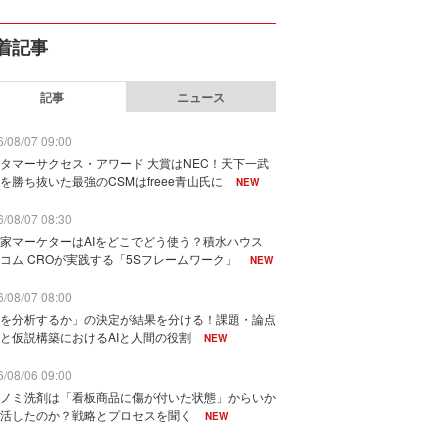
着記事
記事
ニュース
/08/07 09:00
タマーサクセス・アワード 大賞はNEC！天下一武
を勝ち抜いた最強のCSMはfreee青山氏に
NEW
/08/07 08:30
家マーケターはAIをどこでどう使う？積水ハウス
コム CROが実践する「5Sフレームワーク」
NEW
/08/07 08:00
を分析するか」の決定が結果を分ける！課題・論点
と仮説構築におけるAIと人間の役割
NEW
/08/06 09:00
ノミ洗剤は「看板商品に傷が付いた状態」からいか
活したのか？戦略とプロセスを聞く
NEW