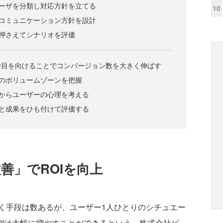
トユーザを分類し対応方針を立てる
10
別にコミュニケーション方針を設計
口を押さえてシナリオを評価
で目を向けることでコンバージョン数を大きく伸ばす
行動のボリュームゾーンを把握
ーンからユーザーの心理を考える
施策と成果をひも付けて評価する
善」でROIを向上
手段は数あるが、ユーザー1人ひとりのシチュエー
OIは大幅に増やすことができるという。株式会社ビ