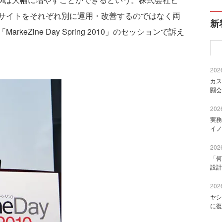
サイトをそれぞれ別に運用・改善するのではなく両
新
eZine Day Spring 2010」のセッションで訴え
2026
カス
闘会
2026
実務
イノ
2026
「何
設計
2026
ヤシ
に復