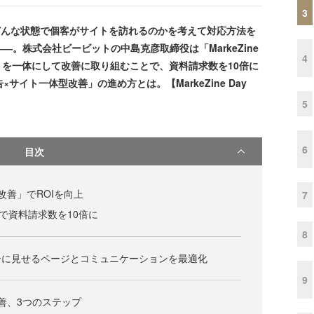
3
どんな状態で個客がサイトを訪れるのかを考えて対応方法を
―。株式会社ビービットの中島克彦取締役は「MarkeZine
4
とサイトを一体にして改善に取り組むことで、資料請求数を10倍に
サイト一体型改善」の進め方とは。【MarkeZine Day
5
6
目次
改善」でROIを向上
7
築で資料請求数を10倍に
8
ーに見せるページとコミュニケーションを最適化
9
善、3つのステップ