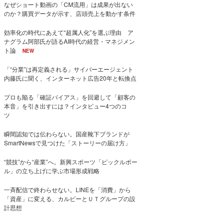
なぜショート動画の「CM流用」は成果が出ない
のか？購買データが示す、店頭売上を動かす条件
効率化の時代にあえて“超属人化”を選ぶ理由 ア
ナグラム阿部氏が語るAI時代の経営・マネジメン
ト論
NEW
「“分業”は再定義される」サイバーエージェント
内藤氏に聞く、インターネット広告20年と転換点
プロも陥る「確証バイアス」を回避して「顧客の
本音」を引き出すには？インタビュー4つのコ
ツ
瞬間認知では伝わらない。国産靴下ブランドが
SmartNewsで見つけた「ストーリーの届け方」
“競技”から“産業”へ。新興スポーツ「ピックルボー
ル」の立ち上げに学ぶ市場形成戦略
一斉配信で終わらせない。LINEを「消費」から
「資産」に変える、カルビーとＵＴグループの設
計思想