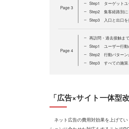
Step1 ターゲッ
Page
3
Step2 集客経路
Step3 入口と出
再訪問・過去接触ま
Step1 ユーザー
Page
4
Step2 行動パタ
Step3 すべての
「広告×サイト一体型改
ネット広告の費用対効果を上げていく
ションに合わせた対応をすることでR