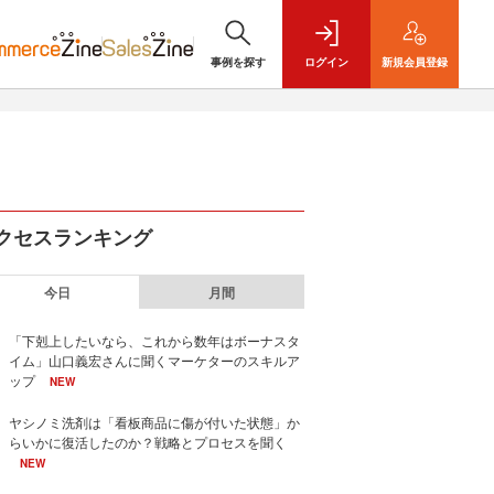
事例を探す
ログイン
新規
会員登録
クセスランキング
今日
月間
「下剋上したいなら、これから数年はボーナスタ
イム」山口義宏さんに聞くマーケターのスキルア
ップ
NEW
ヤシノミ洗剤は「看板商品に傷が付いた状態」か
らいかに復活したのか？戦略とプロセスを聞く
NEW