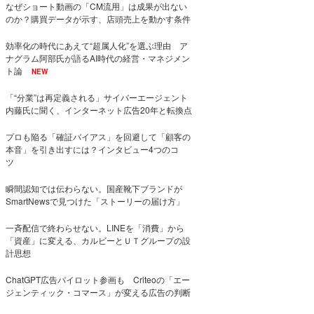
なぜショート動画の「CM流用」は成果が出ない
のか？購買データが示す、店頭売上を動かす条件
効率化の時代にあえて“超属人化”を選ぶ理由 ア
ナグラム阿部氏が語るAI時代の経営・マネジメン
ト論
NEW
「“分業”は再定義される」サイバーエージェント
内藤氏に聞く、インターネット広告20年と転換点
プロも陥る「確証バイアス」を回避して「顧客の
本音」を引き出すには？インタビュー4つのコ
ツ
瞬間認知では伝わらない。国産靴下ブランドが
SmartNewsで見つけた「ストーリーの届け方」
一斉配信で終わらせない。LINEを「消費」から
「資産」に変える、カルビーとＵＴグループの設
計思想
ChatGPT広告パイロット参画も Criteoの「エー
ジェンティック・コマース」が変える広告の判断