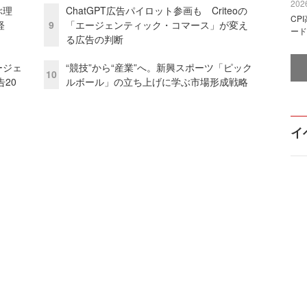
2026
ぶ理
ChatGPT広告パイロット参画も Criteoの
CP
経
9
「エージェンティック・コマース」が変え
ード
る広告の判断
ージェ
“競技”から“産業”へ。新興スポーツ「ピック
10
20
ルボール」の立ち上げに学ぶ市場形成戦略
イ