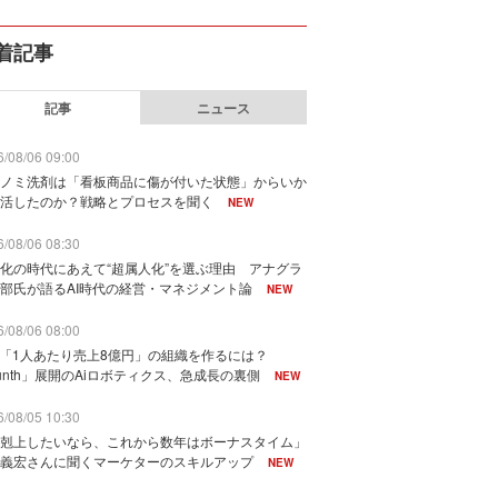
着記事
記事
ニュース
/08/06 09:00
ノミ洗剤は「看板商品に傷が付いた状態」からいか
活したのか？戦略とプロセスを聞く
NEW
/08/06 08:30
化の時代にあえて“超属人化”を選ぶ理由 アナグラ
部氏が語るAI時代の経営・マネジメント論
NEW
/08/06 08:00
で「1人あたり売上8億円」の組織を作るには？
unth」展開のAiロボティクス、急成長の裏側
NEW
/08/05 10:30
剋上したいなら、これから数年はボーナスタイム」
義宏さんに聞くマーケターのスキルアップ
NEW