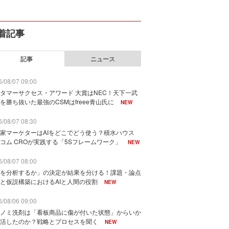
着記事
記事
ニュース
/08/07 09:00
タマーサクセス・アワード 大賞はNEC！天下一武
を勝ち抜いた最強のCSMはfreee青山氏に
NEW
/08/07 08:30
家マーケターはAIをどこでどう使う？積水ハウス
コム CROが実践する「5Sフレームワーク」
NEW
/08/07 08:00
を分析するか」の決定が結果を分ける！課題・論点
と仮説構築におけるAIと人間の役割
NEW
/08/06 09:00
ノミ洗剤は「看板商品に傷が付いた状態」からいか
活したのか？戦略とプロセスを聞く
NEW