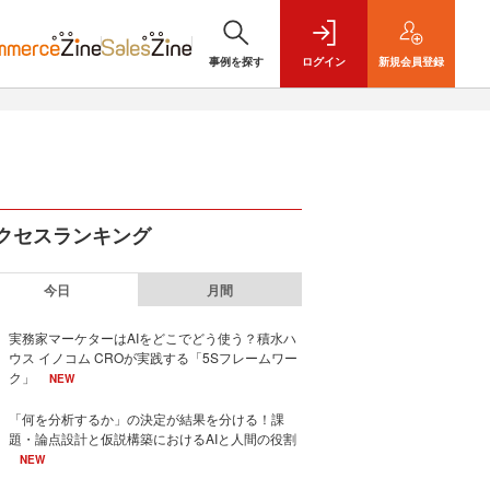
事例を探す
ログイン
新規
会員登録
クセスランキング
今日
月間
実務家マーケターはAIをどこでどう使う？積水ハ
ウス イノコム CROが実践する「5Sフレームワー
ク」
NEW
「何を分析するか」の決定が結果を分ける！課
題・論点設計と仮説構築におけるAIと人間の役割
NEW