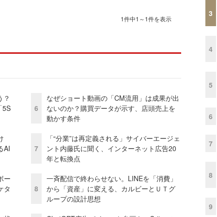
3
1件中1～1件を表示
4
5
う？
なぜショート動画の「CM流用」は成果が出
5S
6
ないのか？購買データが示す、店頭売上を
6
動かす条件
け
「“分業”は再定義される」サイバーエージェ
7
AI
7
ント内藤氏に聞く、インターネット広告20
年と転換点
8
ボー
一斉配信で終わらせない。LINEを「消費」
ケタ
8
から「資産」に変える、カルビーとＵＴグ
ループの設計思想
9