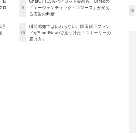
た状
ChatGPT広告パイロット参画も Criteoの
プロ
9
「エージェンティック・コマース」が変え
10
る広告の判断
ぶ理
瞬間認知では伝わらない。国産靴下ブラン
経
10
ドがSmartNewsで見つけた「ストーリーの
届け方」