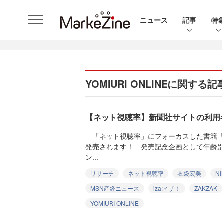
ニュース
記事
特
YOMIURI ONLINEに関す
【ネット視聴率】新聞社サイトの利用
「ネット視聴率」にフォーカスした書籍「
発売されます！ 発売記念企画として年齢
ン...
リサーチ
ネット視聴率
衣袋宏美
NI
MSN産経ニュース
iza:イザ！
ZAKZAK
YOMIURI ONLINE