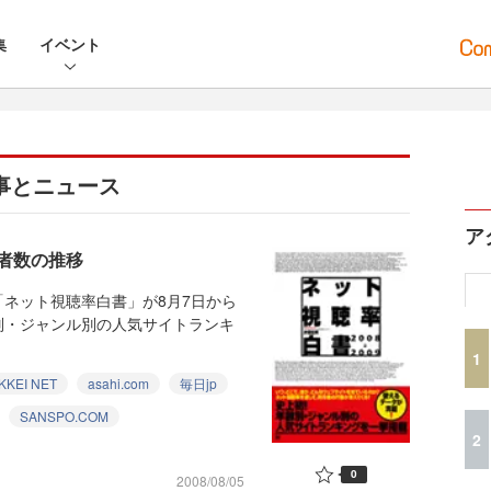
集
イベント
る記事とニュース
ア
者数の推移
ネット視聴率白書」が8月7日から
別・ジャンル別の人気サイトランキ
1
KKEI NET
asahi.com
毎日jp
SANSPO.COM
2
0
2008/08/05