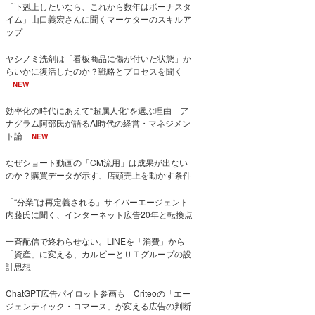
「下剋上したいなら、これから数年はボーナスタ
イム」山口義宏さんに聞くマーケターのスキルア
ップ
ヤシノミ洗剤は「看板商品に傷が付いた状態」か
らいかに復活したのか？戦略とプロセスを聞く
NEW
効率化の時代にあえて“超属人化”を選ぶ理由 ア
ナグラム阿部氏が語るAI時代の経営・マネジメン
ト論
NEW
なぜショート動画の「CM流用」は成果が出ない
のか？購買データが示す、店頭売上を動かす条件
「“分業”は再定義される」サイバーエージェント
内藤氏に聞く、インターネット広告20年と転換点
一斉配信で終わらせない。LINEを「消費」から
「資産」に変える、カルビーとＵＴグループの設
計思想
ChatGPT広告パイロット参画も Criteoの「エー
ジェンティック・コマース」が変える広告の判断