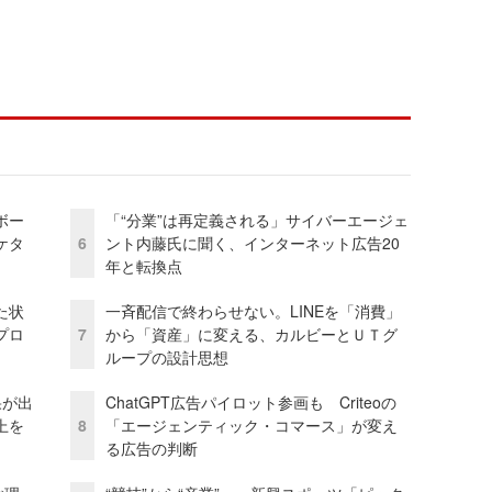
ボー
「“分業”は再定義される」サイバーエージェ
ケタ
6
ント内藤氏に聞く、インターネット広告20
年と転換点
た状
一斉配信で終わらせない。LINEを「消費」
プロ
7
から「資産」に変える、カルビーとＵＴグ
ループの設計思想
果が出
ChatGPT広告パイロット参画も Criteoの
上を
8
「エージェンティック・コマース」が変え
る広告の判断