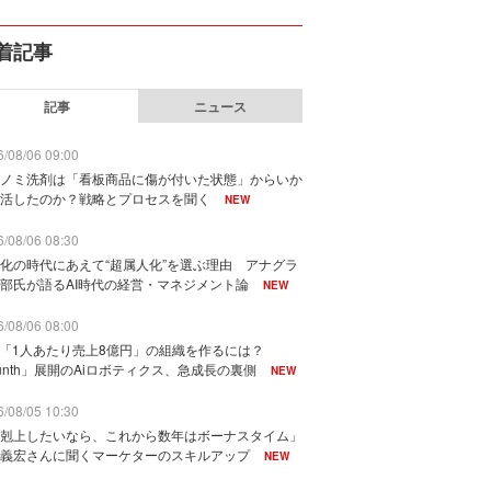
着記事
記事
ニュース
/08/06 09:00
ノミ洗剤は「看板商品に傷が付いた状態」からいか
活したのか？戦略とプロセスを聞く
NEW
/08/06 08:30
化の時代にあえて“超属人化”を選ぶ理由 アナグラ
部氏が語るAI時代の経営・マネジメント論
NEW
/08/06 08:00
で「1人あたり売上8億円」の組織を作るには？
unth」展開のAiロボティクス、急成長の裏側
NEW
/08/05 10:30
剋上したいなら、これから数年はボーナスタイム」
義宏さんに聞くマーケターのスキルアップ
NEW