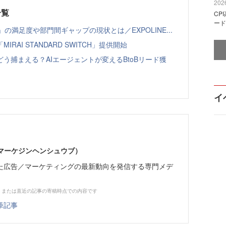
2026
一覧
CP
ード
の満足度や部門間ギャップの現状とは／EXPOLINE...
AI STANDARD SWITCH」提供開始
う捕まえる？AIエージェントが変えるBtoBリード獲
イ
部（マーケジンヘンシュウブ）
た広告／マーケティングの最新動向を発信する専門メデ
、または直近の記事の寄稿時点での内容です
筆記事