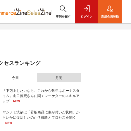
事例を探す
ログイン
新規
会員登録
クセスランキング
今日
月間
「下剋上したいなら、これから数年はボーナスタ
イム」山口義宏さんに聞くマーケターのスキルア
ップ
NEW
ヤシノミ洗剤は「看板商品に傷が付いた状態」か
らいかに復活したのか？戦略とプロセスを聞く
NEW