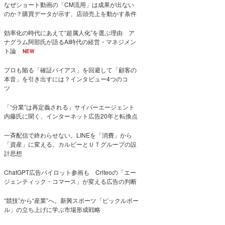
なぜショート動画の「CM流用」は成果が出ない
のか？購買データが示す、店頭売上を動かす条件
効率化の時代にあえて“超属人化”を選ぶ理由 ア
ナグラム阿部氏が語るAI時代の経営・マネジメン
ト論
NEW
プロも陥る「確証バイアス」を回避して「顧客の
本音」を引き出すには？インタビュー4つのコ
ツ
「“分業”は再定義される」サイバーエージェント
内藤氏に聞く、インターネット広告20年と転換点
一斉配信で終わらせない。LINEを「消費」から
「資産」に変える、カルビーとＵＴグループの設
計思想
ChatGPT広告パイロット参画も Criteoの「エー
ジェンティック・コマース」が変える広告の判断
“競技”から“産業”へ。新興スポーツ「ピックルボー
ル」の立ち上げに学ぶ市場形成戦略