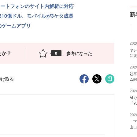
マートフォンのサイト内解析に対応
新
10億ドル、モバイルが3ケタ成長
のゲームアプリ
2026
ヤシ
たか？
参考になった
0
に復
2026
効率
受け取る
ム阿
2026
AI
「Y
2026
「下
山口