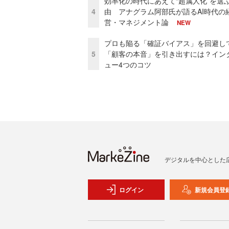
効率化の時代にあえて“超属人化”を選
4
由 アナグラム阿部氏が語るAI時代の
営・マネジメント論
NEW
プロも陥る「確証バイアス」を回避し
5
「顧客の本音」を引き出すには？イン
ュー4つのコツ
デジタルを中心とした
ログイン
新規会員登