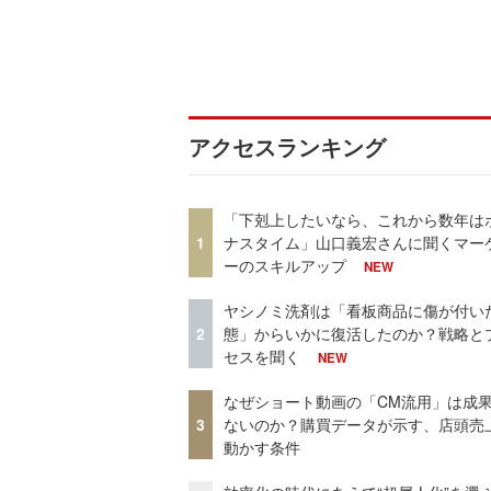
アクセスランキング
「下剋上したいなら、これから数年は
1
ナスタイム」山口義宏さんに聞くマー
ーのスキルアップ
NEW
ヤシノミ洗剤は「看板商品に傷が付い
2
態」からいかに復活したのか？戦略と
セスを聞く
NEW
なぜショート動画の「CM流用」は成
3
ないのか？購買データが示す、店頭売
動かす条件