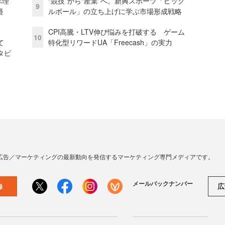
ぶ理
“競技”から“産業”へ。新興スポーツ「ピック
9
経
ルボール」の立ち上げに学ぶ市場形成戦略
CPI高騰・LTV伸び悩みを打破する ゲーム
10
て
特化型リワードUA「Freecash」の実力
タビ
広告／マーケティングの最新動向を発信するマーケティング専門メディアです。
メールバックナンバー
広
録