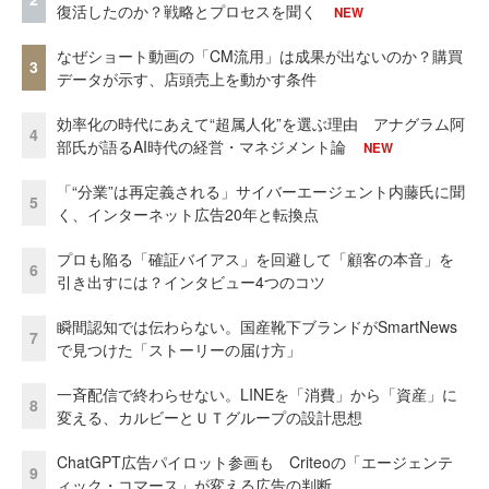
復活したのか？戦略とプロセスを聞く
NEW
なぜショート動画の「CM流用」は成果が出ないのか？購買
3
データが示す、店頭売上を動かす条件
効率化の時代にあえて“超属人化”を選ぶ理由 アナグラム阿
4
部氏が語るAI時代の経営・マネジメント論
NEW
「“分業”は再定義される」サイバーエージェント内藤氏に聞
5
く、インターネット広告20年と転換点
プロも陥る「確証バイアス」を回避して「顧客の本音」を
6
引き出すには？インタビュー4つのコツ
瞬間認知では伝わらない。国産靴下ブランドがSmartNews
7
で見つけた「ストーリーの届け方」
一斉配信で終わらせない。LINEを「消費」から「資産」に
8
変える、カルビーとＵＴグループの設計思想
ChatGPT広告パイロット参画も Criteoの「エージェンテ
9
ィック・コマース」が変える広告の判断