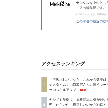
デジタルを中心とし
ィアの編集部です。
※プロフィールは、執筆時点
この著者の最近の執
アクセスランキング
「下剋上したいなら、これから数年は
1
ナスタイム」山口義宏さんに聞くマー
ーのスキルアップ
NEW
ヤシノミ洗剤は「看板商品に傷が付い
2
態」からいかに復活したのか？戦略と