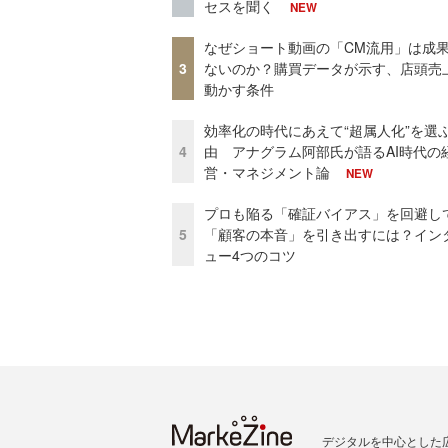
セスを聞く
NEW
なぜショート動画の「CM流用」は成
3
ないのか？購買データが示す、店頭売
動かす条件
効率化の時代にあえて“超属人化”を選
4
由 アナグラム阿部氏が語るAI時代の
営・マネジメント論
NEW
プロも陥る「確証バイアス」を回避し
5
「顧客の本音」を引き出すには？イン
ュー4つのコツ
デジタルを中心とした