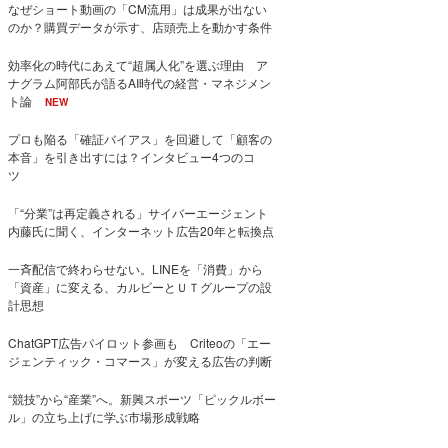
なぜショート動画の「CM流用」は成果が出ない
のか？購買データが示す、店頭売上を動かす条件
効率化の時代にあえて“超属人化”を選ぶ理由 ア
ナグラム阿部氏が語るAI時代の経営・マネジメン
ト論
NEW
プロも陥る「確証バイアス」を回避して「顧客の
本音」を引き出すには？インタビュー4つのコ
ツ
「“分業”は再定義される」サイバーエージェント
内藤氏に聞く、インターネット広告20年と転換点
一斉配信で終わらせない。LINEを「消費」から
「資産」に変える、カルビーとＵＴグループの設
計思想
ChatGPT広告パイロット参画も Criteoの「エー
ジェンティック・コマース」が変える広告の判断
“競技”から“産業”へ。新興スポーツ「ピックルボー
ル」の立ち上げに学ぶ市場形成戦略