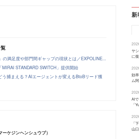
新
2026
一覧
ヤシ
に復
の満足度や部門間ギャップの現状とは／EXPOLINE...
AI STANDARD SWITCH」提供開始
2026
効率
う捕まえる？AIエージェントが変えるBtoBリード獲
ム阿
2026
AI
「Y
2026
「下
山口
部（マーケジンヘンシュウブ）