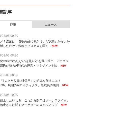
着記事
記事
ニュース
/08/06 09:00
ノミ洗剤は「看板商品に傷が付いた状態」からいか
活したのか？戦略とプロセスを聞く
NEW
/08/06 08:30
化の時代にあえて“超属人化”を選ぶ理由 アナグラ
部氏が語るAI時代の経営・マネジメント論
NEW
/08/06 08:00
で「1人あたり売上8億円」の組織を作るには？
unth」展開のAiロボティクス、急成長の裏側
NEW
/08/05 10:30
剋上したいなら、これから数年はボーナスタイム」
義宏さんに聞くマーケターのスキルアップ
NEW