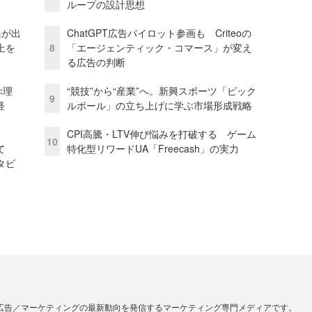
ループの設計思想
果が出
ChatGPT広告パイロット参画も Criteoの
上を
8
「エージェンティック・コマース」が変え
る広告の判断
ぶ理
“競技”から“産業”へ。新興スポーツ「ピック
9
経
ルボール」の立ち上げに学ぶ市場形成戦略
CPI高騰・LTV伸び悩みを打破する ゲーム
10
て
特化型リワードUA「Freecash」の実力
タビ
広告／マーケティングの最新動向を発信するマーケティング専門メディアです。