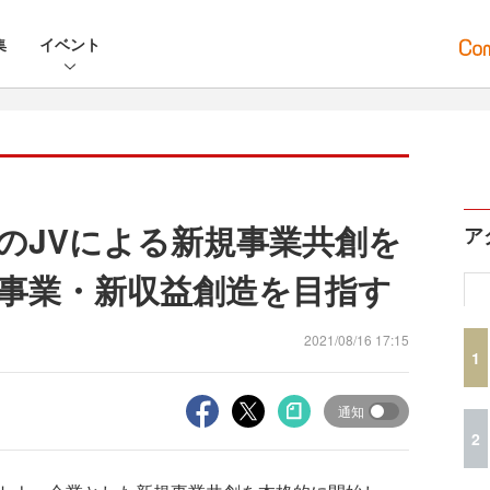
集
イベント
のJVによる新規事業共創を
ア
事業・新収益創造を目指す
2021/08/16 17:15
1
通知
2