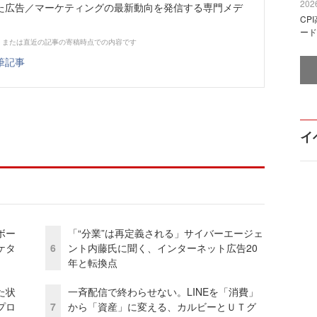
2026
た広告／マーケティングの最新動向を発信する専門メデ
CP
ード
、または直近の記事の寄稿時点での内容です
筆記事
イ
ボー
「“分業”は再定義される」サイバーエージェ
ケタ
6
ント内藤氏に聞く、インターネット広告20
年と転換点
た状
一斉配信で終わらせない。LINEを「消費」
プロ
7
から「資産」に変える、カルビーとＵＴグ