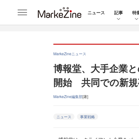
ニュース
記事
特
MarkeZineニュース
博報堂、大手企業と
開始 共同での新規
MarkeZine編集部
[著]
ニュース
事業戦略