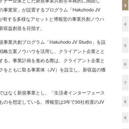
トナー企業とした新規事業共創を本格的に開始し
3
業室」が設置するプログラム「Hakuhodo JV
企業が有する多様なアセットと博報堂の事業共創ノウハ
4
新収益創造を目指す。
創プログラム「Hakuhodo JV Studio」を設
5
戦略立案ノウハウを活用し、クライアント企業とと
する。事業計画を進める際は、クライアント企業と
6
クをともに取る事業体（JV）を設立し、新収益の獲
7
ではなく新規事業とし、「生活者インターフェース
8
のを想定している。博報堂は3年で30社程度のJV
9