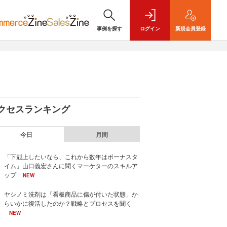
事例を探す
ログイン
新規
会員登録
クセスランキング
今日
月間
「下剋上したいなら、これから数年はボーナスタ
イム」山口義宏さんに聞くマーケターのスキルア
ップ
NEW
ヤシノミ洗剤は「看板商品に傷が付いた状態」か
らいかに復活したのか？戦略とプロセスを聞く
NEW