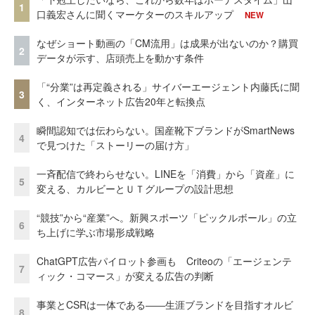
1
口義宏さんに聞くマーケターのスキルアップ
NEW
なぜショート動画の「CM流用」は成果が出ないのか？購買
2
データが示す、店頭売上を動かす条件
「“分業”は再定義される」サイバーエージェント内藤氏に聞
3
く、インターネット広告20年と転換点
瞬間認知では伝わらない。国産靴下ブランドがSmartNews
4
で見つけた「ストーリーの届け方」
一斉配信で終わらせない。LINEを「消費」から「資産」に
5
変える、カルビーとＵＴグループの設計思想
“競技”から“産業”へ。新興スポーツ「ピックルボール」の立
6
ち上げに学ぶ市場形成戦略
ChatGPT広告パイロット参画も Criteoの「エージェンテ
7
ィック・コマース」が変える広告の判断
事業とCSRは一体である――生涯ブランドを目指すオルビ
8