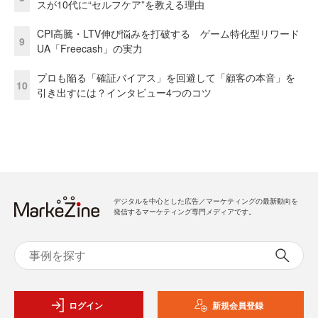
スが10代に“セルフケア”を教える理由
CPI高騰・LTV伸び悩みを打破する ゲーム特化型リワード
9
UA「Freecash」の実力
プロも陥る「確証バイアス」を回避して「顧客の本音」を
10
引き出すには？インタビュー4つのコツ
デジタルを中心とした広告／マーケティングの最新動向を
発信するマーケティング専門メディアです。
ログイン
新規会員登録