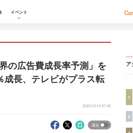
集
イベント
界の広告費成長率予測」を
ア
.6％成長、テレビがプラス転
1
2023/12/14 07:45
2
通知
3