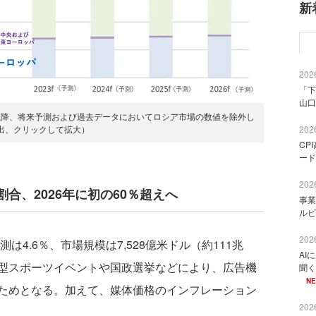
新
2026
「下
山口
測以降、将来予測および過去データにおいてロシア市場の数値を除外し
出、クリックして拡大）
2026
CP
ード
2026
合、2026年に初の60％超えへ
事業
ルビ
2026
4.6％、市場規模は7,528億米ドル（約111兆
AI
型スポーツイベントや国政選挙などにより、広告機
聞く
N
ためとなる。加えて、媒体価格のインフレーション
2026