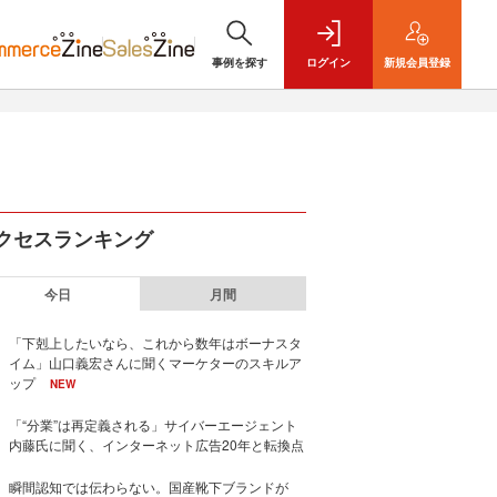
事例を探す
ログイン
新規
会員登録
クセスランキング
今日
月間
「下剋上したいなら、これから数年はボーナスタ
イム」山口義宏さんに聞くマーケターのスキルア
ップ
NEW
「“分業”は再定義される」サイバーエージェント
内藤氏に聞く、インターネット広告20年と転換点
瞬間認知では伝わらない。国産靴下ブランドが