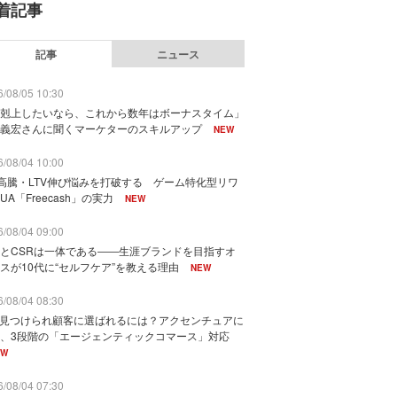
着記事
記事
ニュース
/08/05 10:30
剋上したいなら、これから数年はボーナスタイム」
義宏さんに聞くマーケターのスキルアップ
NEW
/08/04 10:00
I高騰・LTV伸び悩みを打破する ゲーム特化型リワ
UA「Freecash」の実力
NEW
/08/04 09:00
とCSRは一体である――生涯ブランドを目指すオ
スが10代に“セルフケア”を教える理由
NEW
/08/04 08:30
に見つけられ顧客に選ばれるには？アクセンチュアに
、3段階の「エージェンティックコマース」対応
EW
/08/04 07:30