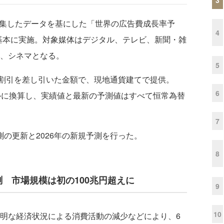
集したデータを基にした「世界の広告費成長率予
4
基本に実施。対象媒体はデジタル、テレビ、新聞・雑
オ、シネマとなる。
5
割引を差し引いた金額で、現地通貨建てで提供。
6
ドルに換算し、実績値と最新の予測値はすべて恒常為替
7
予測の更新と2026年の新規予測を行った。
8
予測 市場規模は初の100兆円超えに
9
10
透明な経済状況による消費活動の減少などにより、6