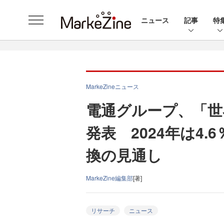
ニュース
記事
特
MarkeZineニュース
電通グループ、「世
発表 2024年は4
換の見通し
MarkeZine編集部
[著]
リサーチ
ニュース