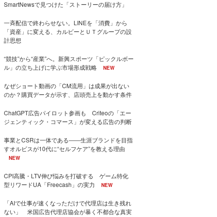
SmartNewsで見つけた「ストーリーの届け方」
一斉配信で終わらせない。LINEを「消費」から
「資産」に変える、カルビーとＵＴグループの設
計思想
“競技”から“産業”へ。新興スポーツ「ピックルボー
ル」の立ち上げに学ぶ市場形成戦略
NEW
なぜショート動画の「CM流用」は成果が出ない
のか？購買データが示す、店頭売上を動かす条件
ChatGPT広告パイロット参画も Criteoの「エー
ジェンティック・コマース」が変える広告の判断
事業とCSRは一体である――生涯ブランドを目指
すオルビスが10代に“セルフケア”を教える理由
NEW
CPI高騰・LTV伸び悩みを打破する ゲーム特化
型リワードUA「Freecash」の実力
NEW
「AIで仕事が速くなっただけで代理店は生き残れ
ない」 米国広告代理店協会が暴く不都合な真実