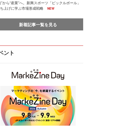
技”から“産業”へ。新興スポーツ「ピックルボール」
ち上げに学ぶ市場形成戦略
NEW
新着記事一覧を見る
ベント