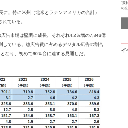
“競
の立
長に。特に米州（北米とラテンアメリカの合計）
想されている。
広告市場は堅調に成長。それぞれ4.2％増の7,846億
を予測している。総広告費に占めるデジタル広告の割合
イ
1.1％となり、初めて60％台に達する見通しだ。