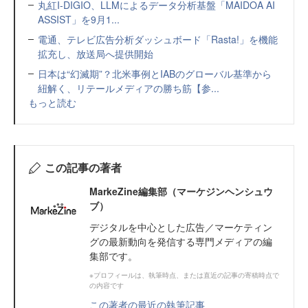
丸紅I-DIGIO、LLMによるデータ分析基盤「MAIDOA AI
ASSIST」を9月1...
電通、テレビ広告分析ダッシュボード「Rasta!」を機能
拡充し、放送局へ提供開始
日本は“幻滅期”？北米事例とIABのグローバル基準から
紐解く、リテールメディアの勝ち筋【参...
もっと読む
この記事の著者
MarkeZine編集部（マーケジンヘンシュウ
ブ）
デジタルを中心とした広告／マーケティン
グの最新動向を発信する専門メディアの編
集部です。
※プロフィールは、執筆時点、または直近の記事の寄稿時点で
の内容です
この著者の最近の執筆記事