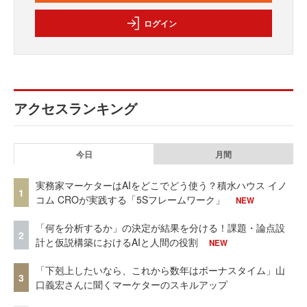
ログイン
アクセスランキング
今日
月間
実務家マーケターはAIをどこでどう使う？積水ハウス イノ
1
コム CROが実践する「5Sフレームワーク」
NEW
「何を分析するか」の決定が結果を分ける！課題・論点設
2
計と仮説構築におけるAIと人間の役割
NEW
「下剋上したいなら、これから数年はボーナスタイム」山
3
口義宏さんに聞くマーケターのスキルアップ