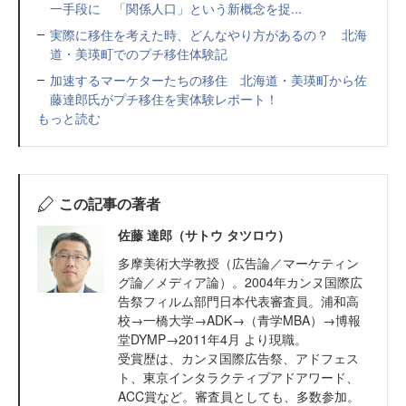
一手段に 「関係人口」という新概念を捉...
実際に移住を考えた時、どんなやり方があるの？ 北海
道・美瑛町でのプチ移住体験記
加速するマーケターたちの移住 北海道・美瑛町から佐
藤達郎氏がプチ移住を実体験レポート！
もっと読む
この記事の著者
佐藤 達郎（サトウ タツロウ）
多摩美術大学教授（広告論／マーケティン
グ論／メディア論）。2004年カンヌ国際広
告祭フィルム部門日本代表審査員。浦和高
校→一橋大学→ADK→（青学MBA）→博報
堂DYMP→2011年4月 より現職。
受賞歴は、カンヌ国際広告祭、アドフェス
ト、東京インタラクティブアドアワード、
ACC賞など。審査員としても、多数参加。