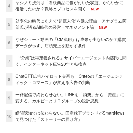
ヤシノミ洗剤は「看板商品に傷が付いた状態」からいかに
4
復活したのか？戦略とプロセスを聞く
NEW
効率化の時代にあえて“超属人化”を選ぶ理由 アナグラム阿
5
部氏が語るAI時代の経営・マネジメント論
NEW
なぜショート動画の「CM流用」は成果が出ないのか？購買
6
データが示す、店頭売上を動かす条件
「“分業”は再定義される」サイバーエージェント内藤氏に聞
7
く、インターネット広告20年と転換点
ChatGPT広告パイロット参画も Criteoの「エージェンテ
8
ィック・コマース」が変える広告の判断
一斉配信で終わらせない。LINEを「消費」から「資産」に
9
変える、カルビーとＵＴグループの設計思想
瞬間認知では伝わらない。国産靴下ブランドがSmartNews
10
で見つけた「ストーリーの届け方」