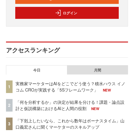
ログイン
アクセスランキング
今日
月間
実務家マーケターはAIをどこでどう使う？積水ハウス イノ
1
コム CROが実践する「5Sフレームワーク」
NEW
「何を分析するか」の決定が結果を分ける！課題・論点設
2
計と仮説構築におけるAIと人間の役割
NEW
「下剋上したいなら、これから数年はボーナスタイム」山
3
口義宏さんに聞くマーケターのスキルアップ