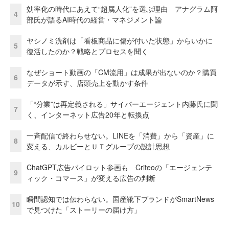
効率化の時代にあえて“超属人化”を選ぶ理由 アナグラム阿
4
部氏が語るAI時代の経営・マネジメント論
ヤシノミ洗剤は「看板商品に傷が付いた状態」からいかに
5
復活したのか？戦略とプロセスを聞く
なぜショート動画の「CM流用」は成果が出ないのか？購買
6
データが示す、店頭売上を動かす条件
「“分業”は再定義される」サイバーエージェント内藤氏に聞
7
く、インターネット広告20年と転換点
一斉配信で終わらせない。LINEを「消費」から「資産」に
8
変える、カルビーとＵＴグループの設計思想
ChatGPT広告パイロット参画も Criteoの「エージェンテ
9
ィック・コマース」が変える広告の判断
瞬間認知では伝わらない。国産靴下ブランドがSmartNews
10
で見つけた「ストーリーの届け方」