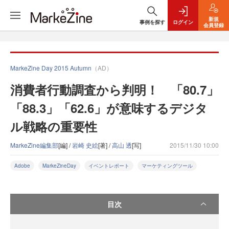
新規
事例を探す
ログイン
会員登録
MarkeZine Day 2015 Autumn
（AD）
消費者行動調査から判明！ 「80.7」
「88.3」「62.6」が意味するデジタ
ル戦略の重要性
MarkeZine編集部
[編] /
岩崎 史絵
[著] /
高山 透
[写]
2015/11/30 10:00
Adobe
MarkeZineDay
イベントレポート
マーケティングツール
目次