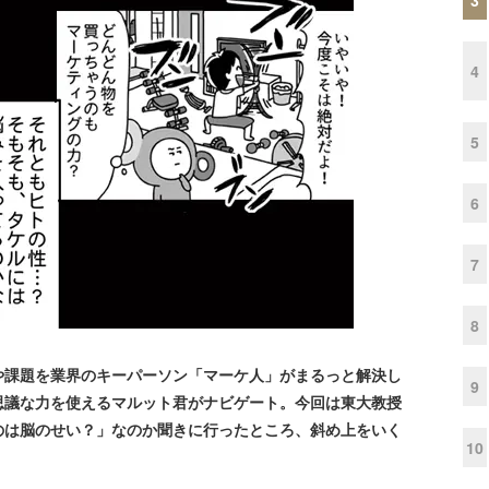
4
5
6
7
8
課題を業界のキーパーソン「マーケ人」がまるっと解決し
9
思議な力を使えるマルット君がナビゲート。今回は東大教授
のは脳のせい？」なのか聞きに行ったところ、斜め上をいく
10