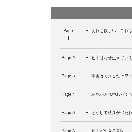
Page
あれも欲しい、これ
1
Page
2
ヒトはなぜ生きてい
Page
3
宇宙はできるだけ早
Page
4
細胞が入れ替わって
Page
5
どうして秩序が保た
Page
6
ヒトが生きる意味