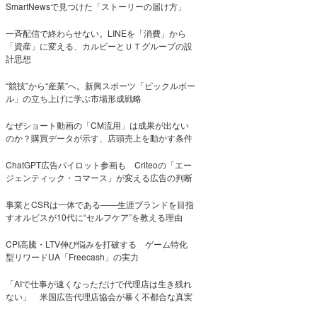
SmartNewsで見つけた「ストーリーの届け方」
一斉配信で終わらせない。LINEを「消費」から
「資産」に変える、カルビーとＵＴグループの設
計思想
“競技”から“産業”へ。新興スポーツ「ピックルボー
ル」の立ち上げに学ぶ市場形成戦略
なぜショート動画の「CM流用」は成果が出ない
のか？購買データが示す、店頭売上を動かす条件
ChatGPT広告パイロット参画も Criteoの「エー
ジェンティック・コマース」が変える広告の判断
事業とCSRは一体である――生涯ブランドを目指
すオルビスが10代に“セルフケア”を教える理由
CPI高騰・LTV伸び悩みを打破する ゲーム特化
型リワードUA「Freecash」の実力
「AIで仕事が速くなっただけで代理店は生き残れ
ない」 米国広告代理店協会が暴く不都合な真実