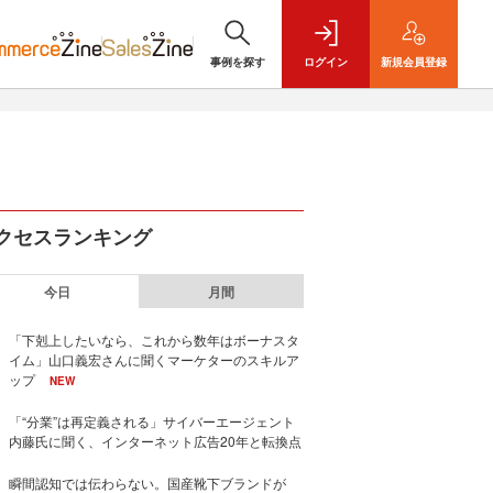
事例を探す
ログイン
新規
会員登録
クセスランキング
今日
月間
「下剋上したいなら、これから数年はボーナスタ
イム」山口義宏さんに聞くマーケターのスキルア
ップ
NEW
「“分業”は再定義される」サイバーエージェント
内藤氏に聞く、インターネット広告20年と転換点
瞬間認知では伝わらない。国産靴下ブランドが