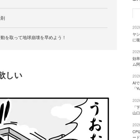
覚剤
2026
ヤシ
行動を取って地球崩壊を早めよう！
に復
2026
効率
ム阿
欲しい
2026
AI
「Y
2026
「下
山口
2026
CP
ード