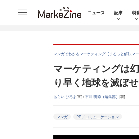
ニュース
記事
特
マンガでわかるマーケティング【まるっと解決マー
マーケティングは幻
り早く地球を滅ぼせ
あらい ぴろよ
[画] /
市川 明徳（編集部）
[著]
マンガ
PR／コミュニケーション