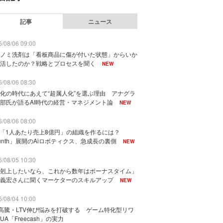
記事
ニュース
/08/06 09:00
ノミ洗剤は「看板商品に傷が付いた状態」からいか
活したのか？戦略とプロセスを聞く
NEW
/08/06 08:30
化の時代にあえて“超属人化”を選ぶ理由 アナグラ
部氏が語るAI時代の経営・マネジメント論
NEW
/08/06 08:00
で「1人あたり売上8億円」の組織を作るには？
unth」展開のAiロボティクス、急成長の裏側
NEW
/08/05 10:30
剋上したいなら、これから数年はボーナスタイム」
義宏さんに聞くマーケターのスキルアップ
NEW
/08/04 10:00
I高騰・LTV伸び悩みを打破する ゲーム特化型リワ
UA「Freecash」の実力