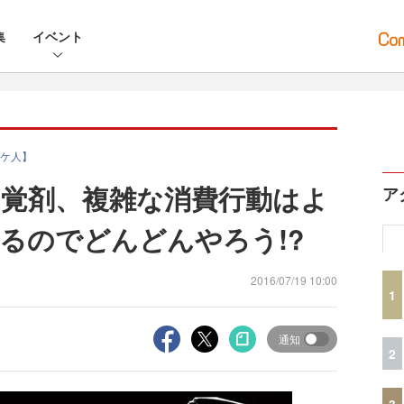
集
イベント
ケ人】
覚剤、複雑な消費行動はよ
ア
るのでどんどんやろう!?
2016/07/19 10:00
1
通知
2
3