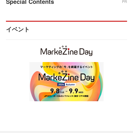
Special Contents
PR
イベント