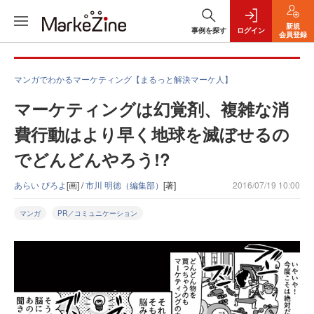
新規
事例を探す
ログイン
会員登録
マンガでわかるマーケティング【まるっと解決マーケ人】
マーケティングは幻覚剤、複雑な消
費行動はより早く地球を滅ぼせるの
でどんどんやろう!?
あらい ぴろよ
[画] /
市川 明徳（編集部）
[著]
2016/07/19 10:00
マンガ
PR／コミュニケーション