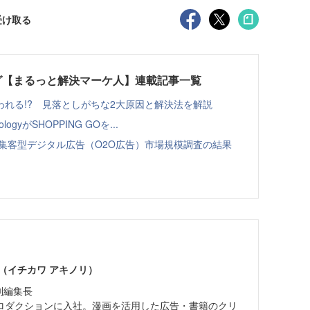
受け取る
グ【まるっと解決マーケ人】連載記事一覧
れる!? 見落としがちな2大原因と解決法を解説
ologyがSHOPPING GOを...
舗集客型デジタル広告（O2O広告）市場規模調査の結果
（イチカワ アキノリ）
 副編集長
ロダクションに入社。漫画を活用した広告・書籍のクリ