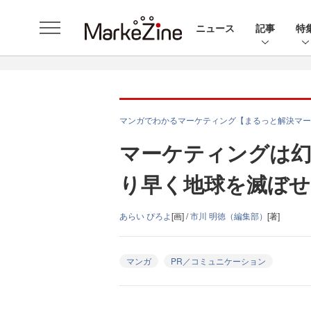
ニュース
記事
特
マンガでわかるマーケティング【まるっと解決マー
マーケティングは幻
り早く地球を滅ぼせ
あらい ぴろよ
[画] /
市川 明徳（編集部）
[著]
マンガ
PR／コミュニケーション