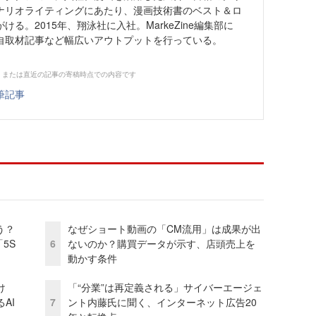
ナリオライティングにあたり、漫画技術書のベスト＆ロ
る。2015年、翔泳社に入社。MarkeZine編集部に
自取材記事など幅広いアウトプットを行っている。
、または直近の記事の寄稿時点での内容です
筆記事
う？
なぜショート動画の「CM流用」は成果が出
5S
6
ないのか？購買データが示す、店頭売上を
動かす条件
け
「“分業”は再定義される」サイバーエージェ
AI
7
ント内藤氏に聞く、インターネット広告20