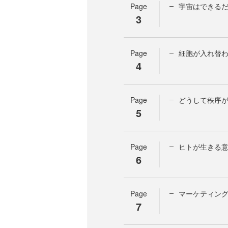
Page
宇宙はできる
3
Page
細胞が入れ替
4
Page
どうして秩序
5
Page
ヒトが生きる
6
Page
マーケティン
7