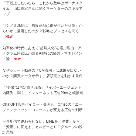
「下剋上したいなら、これから数年はボーナスタ
イム」山口義宏さんに聞くマーケターのスキルア
ップ
ヤシノミ洗剤は「看板商品に傷が付いた状態」か
らいかに復活したのか？戦略とプロセスを聞く
NEW
効率化の時代にあえて“超属人化”を選ぶ理由 ア
ナグラム阿部氏が語るAI時代の経営・マネジメン
ト論
NEW
なぜショート動画の「CM流用」は成果が出ない
のか？購買データが示す、店頭売上を動かす条件
「“分業”は再定義される」サイバーエージェント
内藤氏に聞く、インターネット広告20年と転換点
ChatGPT広告パイロット参画も Criteoの「エー
ジェンティック・コマース」が変える広告の判断
一斉配信で終わらせない。LINEを「消費」から
「資産」に変える、カルビーとＵＴグループの設
計思想