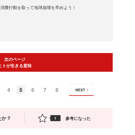
な消費行動を取って地球崩壊を早めよう！
次のページ
ヒトが生きる意味
4
5
6
7
8
NEXT
たか？
参考になった
1