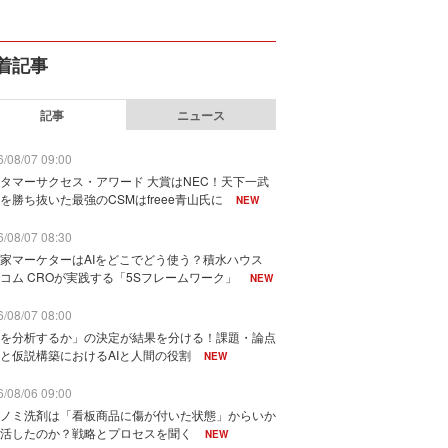
着記事
記事
ニュース
/08/07 09:00
タマーサクセス・アワード 大賞はNEC！天下一武
を勝ち抜いた最強のCSMはfreee青山氏に
NEW
/08/07 08:30
家マーケターはAIをどこでどう使う？積水ハウス
コム CROが実践する「5Sフレームワーク」
NEW
/08/07 08:00
を分析するか」の決定が結果を分ける！課題・論点
と仮説構築におけるAIと人間の役割
NEW
/08/06 09:00
ノミ洗剤は「看板商品に傷が付いた状態」からいか
活したのか？戦略とプロセスを聞く
NEW