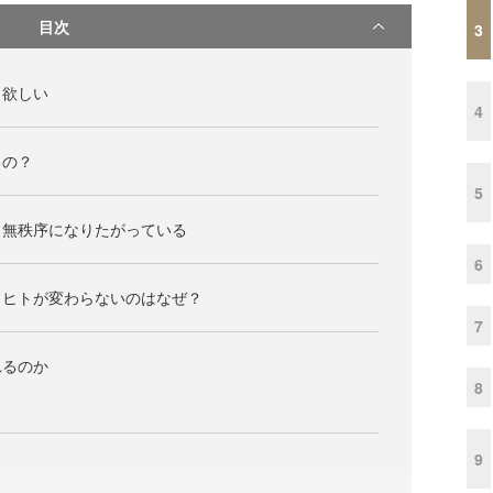
目次
3
も欲しい
4
るの？
5
く無秩序になりたがっている
6
もヒトが変わらないのはなぜ？
7
れるのか
8
9