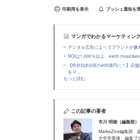
印刷用を表示
プッシュ通知を
マンガでわかるマーケティン
デジタル広告によってブランドが嫌わ
ROIは1,000％以上 earth music&ec
【昨対比約2倍の405億円に！】店
をマ...
もっと読む
この記事の著者
市川 明徳（編集部）
MarkeZine編集部
大学卒業後、編集プ