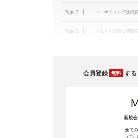
Page
7
マーケティングは幻
Page
8
どんどん複雑な消費
会員登録
する
無料
新規会
・全ての
※プレ