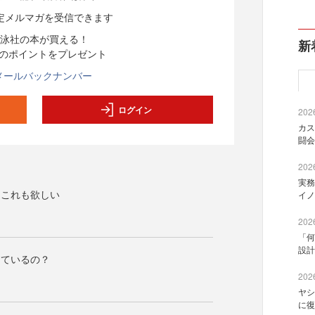
定メルマガを受信できます
泳社の本が買える！
新
分のポイントをプレゼント
メールバックナンバー
ログイン
2026
カス
闘会
2026
実務
、これも欲しい
イノ
2026
「何
設計
きているの？
2026
ヤシ
に復