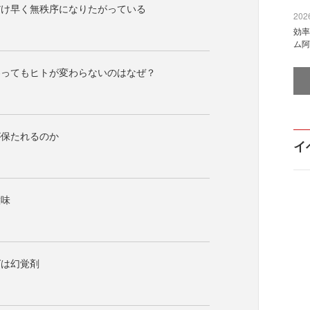
だけ早く無秩序になりたがっている
2026
効率
ム阿
わってもヒトが変わらないのはなぜ？
が保たれるのか
イ
意味
グは幻覚剤