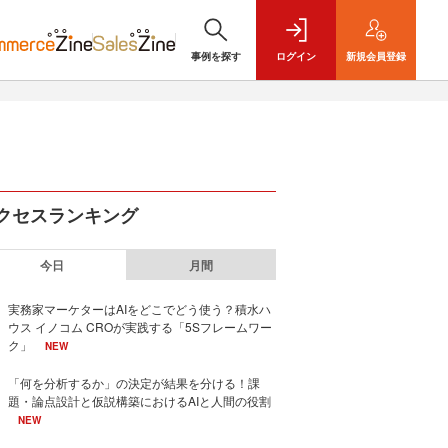
事例を探す
ログイン
新規
会員登録
クセスランキング
今日
月間
実務家マーケターはAIをどこでどう使う？積水ハ
ウス イノコム CROが実践する「5Sフレームワー
ク」
NEW
「何を分析するか」の決定が結果を分ける！課
題・論点設計と仮説構築におけるAIと人間の役割
NEW