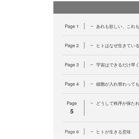
Page
1
あれも欲しい、これ
Page
2
ヒトはなぜ生きてい
Page
3
宇宙はできるだけ早
Page
4
細胞が入れ替わって
Page
どうして秩序が保た
5
Page
6
ヒトが生きる意味