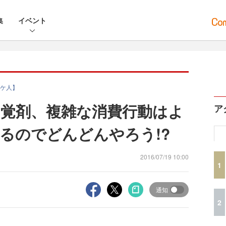
集
イベント
ケ人】
覚剤、複雑な消費行動はよ
ア
るのでどんどんやろう!?
2016/07/19 10:00
1
通知
2