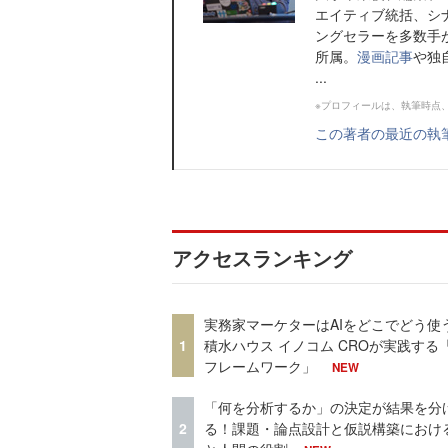
エイティブ統括、シ
ングセラーを多数手がけ
所属。
漫画記事
や独
...
※プロフィールは、執筆時点
この著者の最近の執
アクセスランキング
実務家マーケターはAIをどこでどう使
1
積水ハウス イノコム CROが実践する「
フレームワーク」
NEW
「何を分析するか」の決定が結果を分
2
る！課題・論点設計と仮説構築における