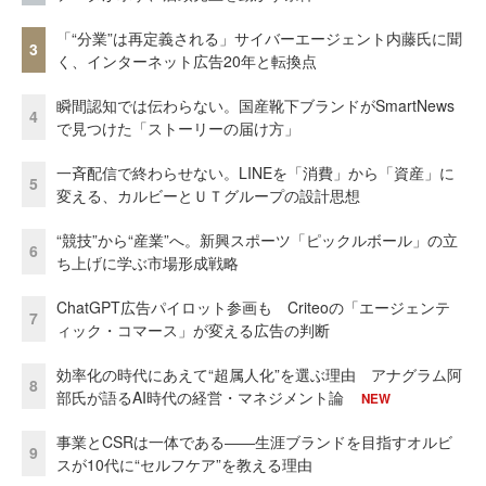
「“分業”は再定義される」サイバーエージェント内藤氏に聞
3
く、インターネット広告20年と転換点
瞬間認知では伝わらない。国産靴下ブランドがSmartNews
4
で見つけた「ストーリーの届け方」
一斉配信で終わらせない。LINEを「消費」から「資産」に
5
変える、カルビーとＵＴグループの設計思想
“競技”から“産業”へ。新興スポーツ「ピックルボール」の立
6
ち上げに学ぶ市場形成戦略
ChatGPT広告パイロット参画も Criteoの「エージェンテ
7
ィック・コマース」が変える広告の判断
効率化の時代にあえて“超属人化”を選ぶ理由 アナグラム阿
8
部氏が語るAI時代の経営・マネジメント論
NEW
事業とCSRは一体である――生涯ブランドを目指すオルビ
9
スが10代に“セルフケア”を教える理由