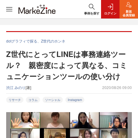
新規
事例を探す
ログイン
会員登録
dotグラフィで探る、Z世代のホンネ
Z世代にとってLINEは事務連絡ツー
ル？ 親密度によって異なる、コミ
ュニケーションツールの使い分け
渋江 みのり
[著]
2020/08/26 09:00
リサーチ
コラム
ソーシャル
Instagram