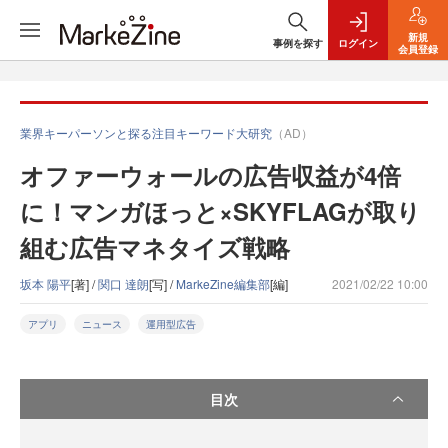
新規
事例を探す
ログイン
会員登録
業界キーパーソンと探る注目キーワード大研究
（AD）
オファーウォールの広告収益が4倍
に！マンガほっと×SKYFLAGが取り
組む広告マネタイズ戦略
坂本 陽平
[著] /
関口 達朗
[写] /
MarkeZine編集部
[編]
2021/02/22 10:00
アプリ
ニュース
運用型広告
目次