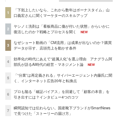
「下剋上したいなら、これから数年はボーナスタイム」山
1
口義宏さんに聞くマーケターのスキルアップ
ヤシノミ洗剤は「看板商品に傷が付いた状態」からいかに
2
復活したのか？戦略とプロセスを聞く
NEW
なぜショート動画の「CM流用」は成果が出ないのか？購買
3
データが示す、店頭売上を動かす条件
効率化の時代にあえて“超属人化”を選ぶ理由 アナグラム阿
4
部氏が語るAI時代の経営・マネジメント論
NEW
「“分業”は再定義される」サイバーエージェント内藤氏に聞
5
く、インターネット広告20年と転換点
プロも陥る「確証バイアス」を回避して「顧客の本音」を
6
引き出すには？インタビュー4つのコツ
瞬間認知では伝わらない。国産靴下ブランドがSmartNews
7
で見つけた「ストーリーの届け方」