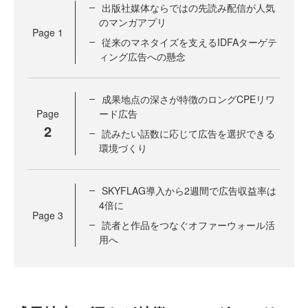
出版社媒体ならではの先読み配信が人気
のマンガアプリ
Page
1
従来のマネタイズを支えるIDFAターゲテ
ィング広告への懸念
成果地点の深さが特徴のロングCPEリワ
Page
ード広告
2
読みたい話数に応じて広告を選択できる
環境づくり
SKYFLAG導入から2週間で広告収益率は
4倍に
Page
3
読者と作品をつなぐオファーウォール活
用へ