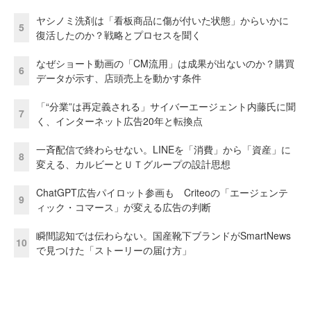
ヤシノミ洗剤は「看板商品に傷が付いた状態」からいかに
5
復活したのか？戦略とプロセスを聞く
なぜショート動画の「CM流用」は成果が出ないのか？購買
6
データが示す、店頭売上を動かす条件
「“分業”は再定義される」サイバーエージェント内藤氏に聞
7
く、インターネット広告20年と転換点
一斉配信で終わらせない。LINEを「消費」から「資産」に
8
変える、カルビーとＵＴグループの設計思想
ChatGPT広告パイロット参画も Criteoの「エージェンテ
9
ィック・コマース」が変える広告の判断
瞬間認知では伝わらない。国産靴下ブランドがSmartNews
10
で見つけた「ストーリーの届け方」