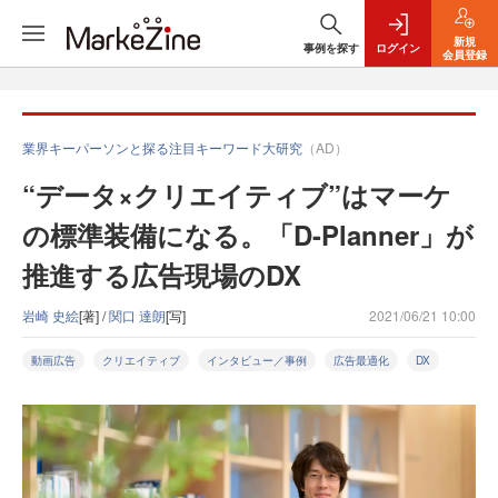
新規
事例を探す
ログイン
会員登録
業界キーパーソンと探る注目キーワード大研究
（AD）
“データ×クリエイティブ”はマーケ
の標準装備になる。「D-Planner」が
推進する広告現場のDX
岩崎 史絵
[著] /
関口 達朗
[写]
2021/06/21 10:00
動画広告
クリエイティブ
インタビュー／事例
広告最適化
DX