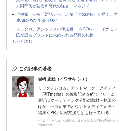
ム阿部氏が語るAI時代の経営・マネジメ...
「検索」から「対話」へ 老舗『Rtoaster』が描く、生
成AI時代の“出会うUX”
ユニクロ、アシックスの伴走者 I＆COレイ・イナモト
氏が語るブランドに求められる発想の転換
もっと読む
この記事の著者
岩崎 史絵（イワサキ シエ）
リックテレコム、アットマーク・アイティ
（現ITmedia）の編集記者を経てフリーに。
最近はマーケティング分野の取材・執筆の
ほか、一般企業のオウンドメディア企画・
編集やPR／広報支援なども行っている。
※プロフィールは、執筆時点、または直近の記事の寄稿時点で
の内容です