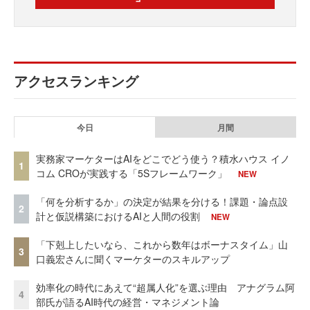
アクセスランキング
今日
月間
実務家マーケターはAIをどこでどう使う？積水ハウス イノ
1
コム CROが実践する「5Sフレームワーク」
NEW
「何を分析するか」の決定が結果を分ける！課題・論点設
2
計と仮説構築におけるAIと人間の役割
NEW
「下剋上したいなら、これから数年はボーナスタイム」山
3
口義宏さんに聞くマーケターのスキルアップ
効率化の時代にあえて“超属人化”を選ぶ理由 アナグラム阿
4
部氏が語るAI時代の経営・マネジメント論