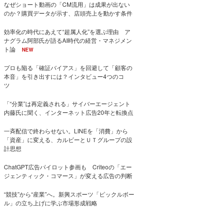
なぜショート動画の「CM流用」は成果が出ない
のか？購買データが示す、店頭売上を動かす条件
効率化の時代にあえて“超属人化”を選ぶ理由 ア
ナグラム阿部氏が語るAI時代の経営・マネジメン
ト論
NEW
プロも陥る「確証バイアス」を回避して「顧客の
本音」を引き出すには？インタビュー4つのコ
ツ
「“分業”は再定義される」サイバーエージェント
内藤氏に聞く、インターネット広告20年と転換点
一斉配信で終わらせない。LINEを「消費」から
「資産」に変える、カルビーとＵＴグループの設
計思想
ChatGPT広告パイロット参画も Criteoの「エー
ジェンティック・コマース」が変える広告の判断
“競技”から“産業”へ。新興スポーツ「ピックルボー
ル」の立ち上げに学ぶ市場形成戦略