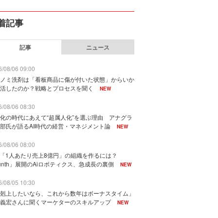
着記事
記事
ニュース
/08/06 09:00
ノミ洗剤は「看板商品に傷が付いた状態」からいか
活したのか？戦略とプロセスを聞く
NEW
/08/06 08:30
化の時代にあえて“超属人化”を選ぶ理由 アナグラ
部氏が語るAI時代の経営・マネジメント論
NEW
/08/06 08:00
で「1人あたり売上8億円」の組織を作るには？
unth」展開のAiロボティクス、急成長の裏側
NEW
/08/05 10:30
剋上したいなら、これから数年はボーナスタイム」
義宏さんに聞くマーケターのスキルアップ
NEW