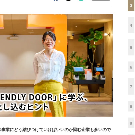
3
4
5
6
7
8
9
事業にどう結びつけていけばいいのか悩む企業も多いので