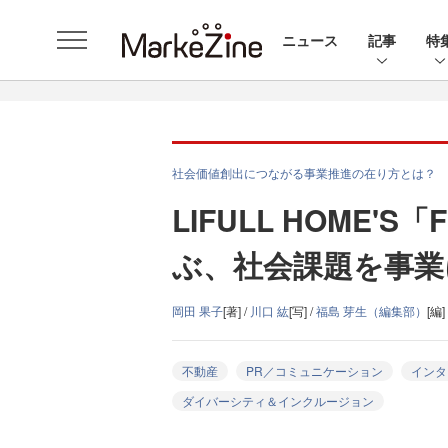
ニュース
記事
特
社会価値創出につながる事業推進の在り方とは？
LIFULL HOME'S
ぶ、社会課題を事業
岡田 果子
[著] /
川口 紘
[写] /
福島 芽生（編集部）
[編]
不動産
PR／コミュニケーション
インタ
ダイバーシティ＆インクルージョン