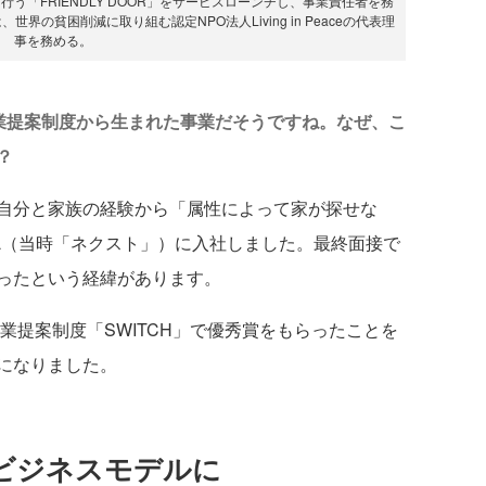
う「FRIENDLY DOOR」をサービスローンチし、事業責任者を務
界の貧困削減に取り組む認定NPO法人Living in Peaceの代表理
事を務める。
新規事業提案制度から生まれた事業だそうですね。なぜ、こ
？
自分と家族の経験から「属性によって家が探せな
LL（当時「ネクスト」）に入社しました。最終面接で
ったという経緯があります。
業提案制度「SWITCH」で優秀賞をもらったことを
になりました。
ビジネスモデルに