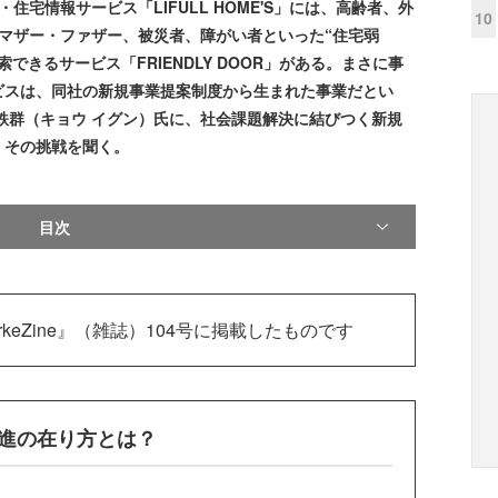
住宅情報サービス「LIFULL HOME'S」には、高齢者、外
10
ルマザー・ファザー、被災者、障がい者といった“住宅弱
きるサービス「FRIENDLY DOOR」がある。まさに事
ビスは、同社の新規事業提案制度から生まれた事業だとい
軼群（キョウ イグン）氏に、社会課題解決に結びつく新規
、その挑戦を聞く。
目次
rkeZine』（雑誌）104号に掲載したものです
進の在り方とは？