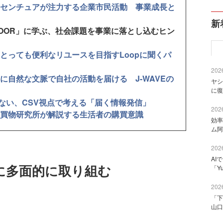
クセンチュアが注力する企業市民活動 事業成長と
新
NDLY DOOR」に学ぶ、社会課題を事業に落とし込むヒン
とっても便利なリユースを目指すLoopに聞くパ
2026
に自然な文脈で自社の活動を届ける J-WAVEの
ヤシ
に復
かない、CSV視点で考える「届く情報発信」
2026
買物研究所が解説する生活者の購買意識
効率
ム阿
2026
AI
に多面的に取り組む
「Y
2026
「下
山口