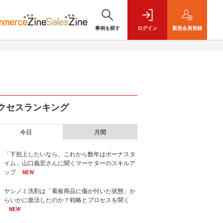
事例を探す
ログイン
新規
会員登録
クセスランキング
今日
月間
「下剋上したいなら、これから数年はボーナスタ
イム」山口義宏さんに聞くマーケターのスキルア
ップ
NEW
ヤシノミ洗剤は「看板商品に傷が付いた状態」か
らいかに復活したのか？戦略とプロセスを聞く
NEW