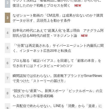
2
復活したのか？戦略とプロセスを聞く
NEW
なぜショート動画の「CM流用」は成果が出ないのか？購買
3
データが示す、店頭売上を動かす条件
効率化の時代にあえて“超属人化”を選ぶ理由 アナグラム阿
4
部氏が語るAI時代の経営・マネジメント論
NEW
「“分業”は再定義される」サイバーエージェント内藤氏に聞
5
く、インターネット広告20年と転換点
プロも陥る「確証バイアス」を回避して「顧客の本音」を
6
引き出すには？インタビュー4つのコツ
瞬間認知では伝わらない。国産靴下ブランドがSmartNews
7
で見つけた「ストーリーの届け方」
“競技”から“産業”へ。新興スポーツ「ピックルボール」の立
8
ち上げに学ぶ市場形成戦略
一斉配信で終わらせない。LINEを「消費」から「資産」に
9