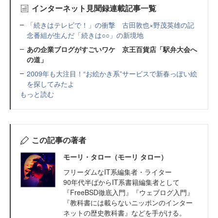
インターネット見聞録連載記事一覧
「続きはテレビで！」の衝撃 古田敦也×野茂英雄の記
念番組が生んだ「続きは○○」の新境地
あの企業ブログがすごいワケ 京王百貨店「駅弁大会へ
の道」
2009年も大注目！“お絵かき系”サービスで新春っぽい絵
を探してみたよ
もっと読む
この記事の著者
モーリ・タロー（モーリ タロー）
フリーダムなIT系編集者・ライター
90年代半ばからIT系書籍編集者として
『FreeBSD徹底入門』『ウェブログ入門』
『教科書には載らないニッポンのインター
ネットの歴史教科書』などを手がける。