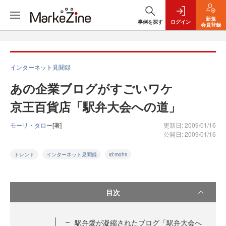
新規
事例を探す
ログイン
会員登録
インターネット見聞録
あの企業ブログがすごいワケ
京王百貨店「駅弁大会への道」
モーリ・タロー
[著]
更新日: 2009/01/16
公開日: 2009/01/16
トレンド
インターネット見聞録
id:mohri
目次
駅弁愛が凝縮されたブログ「駅弁大会へ