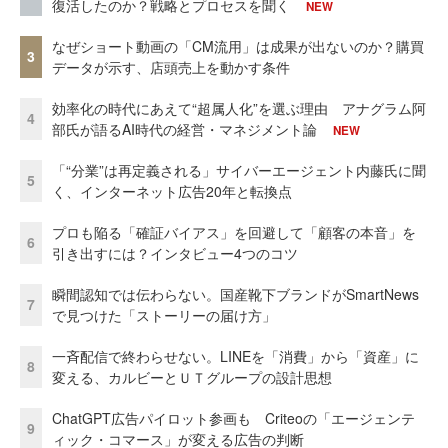
復活したのか？戦略とプロセスを聞く
NEW
なぜショート動画の「CM流用」は成果が出ないのか？購買
3
データが示す、店頭売上を動かす条件
効率化の時代にあえて“超属人化”を選ぶ理由 アナグラム阿
4
部氏が語るAI時代の経営・マネジメント論
NEW
「“分業”は再定義される」サイバーエージェント内藤氏に聞
5
く、インターネット広告20年と転換点
プロも陥る「確証バイアス」を回避して「顧客の本音」を
6
引き出すには？インタビュー4つのコツ
瞬間認知では伝わらない。国産靴下ブランドがSmartNews
7
で見つけた「ストーリーの届け方」
一斉配信で終わらせない。LINEを「消費」から「資産」に
8
変える、カルビーとＵＴグループの設計思想
ChatGPT広告パイロット参画も Criteoの「エージェンテ
9
ィック・コマース」が変える広告の判断