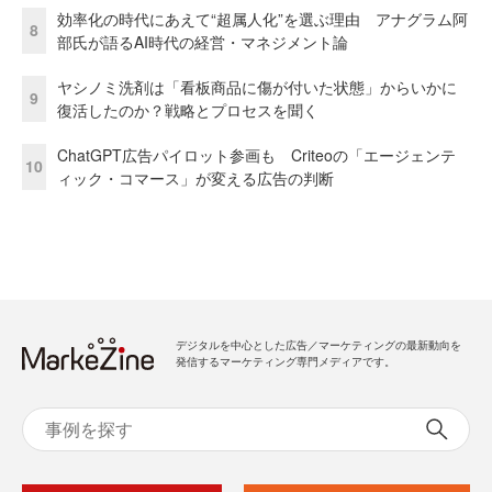
効率化の時代にあえて“超属人化”を選ぶ理由 アナグラム阿
8
部氏が語るAI時代の経営・マネジメント論
ヤシノミ洗剤は「看板商品に傷が付いた状態」からいかに
9
復活したのか？戦略とプロセスを聞く
ChatGPT広告パイロット参画も Criteoの「エージェンテ
10
ィック・コマース」が変える広告の判断
デジタルを中心とした広告／マーケティングの最新動向を
発信するマーケティング専門メディアです。