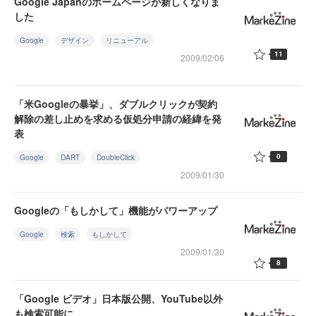
Google Japanのホームページが新しくなりま
した
Google
デザイン
リニューアル
11
2009/02/06
「米Googleの暴挙」、ダブルクリックが契約
解除の差し止めを求める仮処分申請の経緯を発
表
0
Google
DART
DoubleClick
2009/01/30
Googleの「もしかして」機能がパワーアップ
Google
検索
もしかして
2009/01/30
8
「Google ビデオ」日本版公開、YouTube以外
も検索可能に