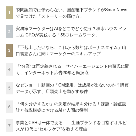
瞬間認知では伝わらない。国産靴下ブランドがSmartNews
1
で見つけた「ストーリーの届け方」
実務家マーケターはAIをどこでどう使う？積水ハウス イノ
2
コム CROが実践する「5Sフレームワーク」
「下剋上したいなら、これから数年はボーナスタイム」山
3
口義宏さんに聞くマーケターのスキルアップ
「“分業”は再定義される」サイバーエージェント内藤氏に聞
4
く、インターネット広告20年と転換点
なぜショート動画の「CM流用」は成果が出ないのか？購買
5
データが示す、店頭売上を動かす条件
「何を分析するか」の決定が結果を分ける！課題・論点設
6
計と仮説構築におけるAIと人間の役割
事業とCSRは一体である――生涯ブランドを目指すオルビ
7
スが10代に“セルフケア”を教える理由