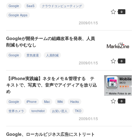
Google
SaaS
クラウドコンピューティング
0
Google Apps
2009/01/15
Googleが開発チームの組織改革を発表、人員
削減もやむなし
Google
景気後退
人員削減
0
2009/01/15
【iPhone実践編】ネタをメモ＆管理する テ
キストで、写真で、音声でアイディアを放り込
め
0
Google
iPhone
Mac
Wiki
Hacks
世界カメラ
tonchidot
お笑い芸人
TKO
2009/01/15
Google、ローカルビジネス広告にストリート