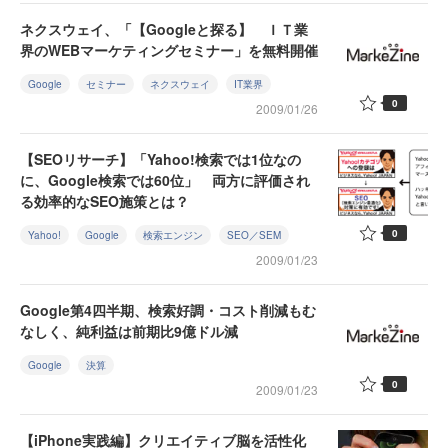
ネクスウェイ、「【Googleと探る】 ＩＴ業
界のWEBマーケティングセミナー」を無料開催
Google
セミナー
ネクスウェイ
IT業界
0
2009/01/26
【SEOリサーチ】「Yahoo!検索では1位なの
に、Google検索では60位」 両方に評価され
る効率的なSEO施策とは？
0
Yahoo!
Google
検索エンジン
SEO／SEM
2009/01/23
Google第4四半期、検索好調・コスト削減もむ
なしく、純利益は前期比9億ドル減
Google
決算
0
2009/01/23
【iPhone実践編】クリエイティブ脳を活性化