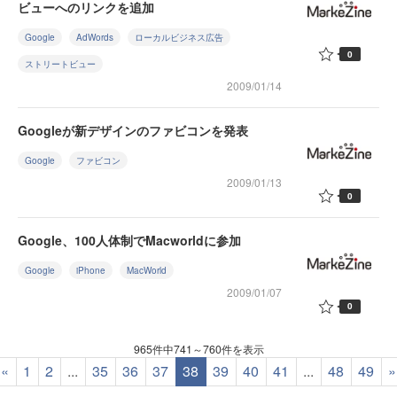
ビューへのリンクを追加
Google
AdWords
ローカルビジネス広告
0
ストリートビュー
2009/01/14
Googleが新デザインのファビコンを発表
Google
ファビコン
2009/01/13
0
Google、100人体制でMacworldに参加
Google
iPhone
MacWorld
2009/01/07
0
965件中741～760件を表示
«
1
2
...
35
36
37
38
39
40
41
...
48
49
»