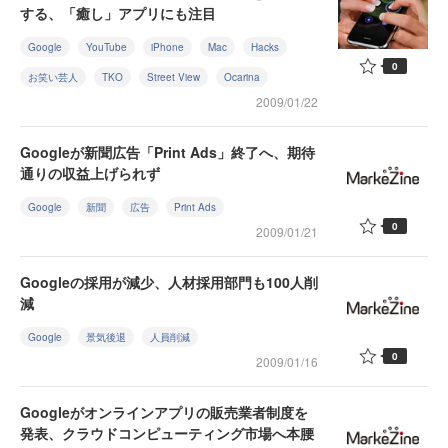
する、「癒し」アプリにも注目
Google
YouTube
iPhone
Mac
Hacks
0
お笑い芸人
TKO
Street View
Ocarina
2009/01/22
Googleが新聞広告「Print Ads」終了へ、期待
通りの収益上げられず
Google
新聞
広告
Print Ads
0
2009/01/21
Googleの採用が減少、人材採用部門も100人削
減
Google
景気後退
人員削減
0
2009/01/16
Googleがオンラインアプリの販売業者制度を
発表、クラウドコンピューティング市場へ本腰