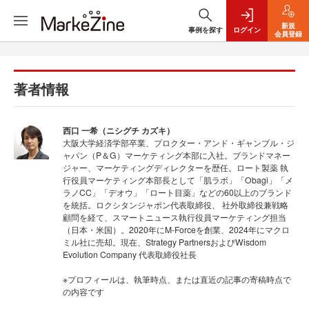
新規
事例を探す
ログイン
会員登録
著者情報
西口 一希（ニシグチ カズキ）
大阪大学経済学部卒業、プロクター・アンド・ギャンブル・ジ
ャパン（P＆G）マーケティング本部に入社。ブランドマネー
ジャー、マーケティングディレクターを歴任。ロート製薬 執
行役員マーケティング本部長として「肌ラボ」「Obagi」「メ
ラノCC」「デオウ」「ロート目薬」などの60以上のブランド
を統括。ロクシタンジャポン代表取締役、 社外取締役兼戦略
顧問を経て、スマートニュース執行役員マーケティング担当
（日本・米国）。2020年にM-Forceを創業、2024年にマクロ
ミル社に売却。現在、Strategy PartnersおよびWisdom
Evolution Company 代表取締役社長
※プロフィールは、執筆時点、または直近の記事の寄稿時点で
の内容です