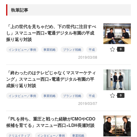
執筆記事
「上の世代を見ちゃだめ、下の世代に注目すべ
し」スマニュー西口×電通デジタル有園の平成
振り返り対談
0
インタビュー／事例
事業戦略
ブランド戦略
平成
2019/03/08
「終わったのはテレビじゃなくマスマーケティ
ング」スマニュー西口×電通デジタル有園の平
成振り返り対談
0
インタビュー／事例
事業戦略
ブランド戦略
平成
2019/03/07
「PLを持ち、重圧と戦った経験がCMOやCDO
候補を育てる」スマニュー西口×LDH長瀬対談
クリエイティブ
インタビュー／事例
事業戦略