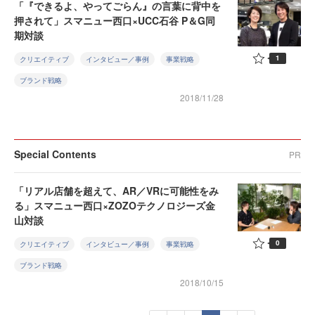
「『できるよ、やってごらん』の言葉に背中を
押されて」スマニュー西口×UCC石谷 P＆G同
期対談
1
クリエイティブ
インタビュー／事例
事業戦略
ブランド戦略
2018/11/28
Special Contents
PR
「リアル店舗を超えて、AR／VRに可能性をみ
る」スマニュー西口×ZOZOテクノロジーズ金
山対談
0
クリエイティブ
インタビュー／事例
事業戦略
ブランド戦略
2018/10/15