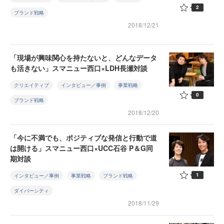
2
ブランド戦略
2018/12/21
「現場が興味関心を持たないと、どんなデータ
も活きない」スマニュー西口×LDH長瀬対談
クリエイティブ
インタビュー／事例
事業戦略
0
ブランド戦略
2018/12/20
「今に不満でも、ポジティブな発信と行動で道
は開ける」スマニュー西口×UCC石谷 P＆G同
期対談
1
インタビュー／事例
事業戦略
ブランド戦略
ダイバーシティ
2018/11/29