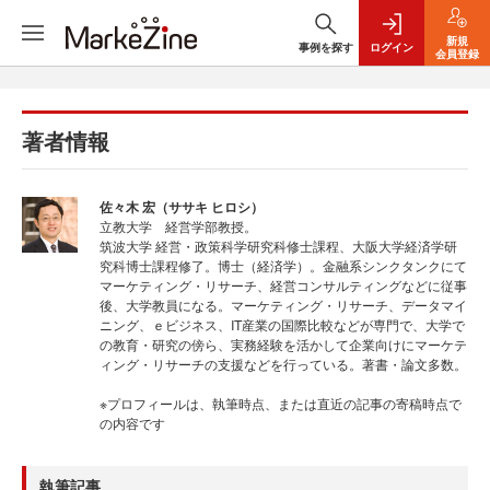
新規
事例を探す
ログイン
会員登録
著者情報
佐々木 宏（ササキ ヒロシ）
立教大学 経営学部教授。
筑波大学 経営・政策科学研究科修士課程、大阪大学経済学研
究科博士課程修了。博士（経済学）。金融系シンクタンクにて
マーケティング・リサーチ、経営コンサルティングなどに従事
後、大学教員になる。マーケティング・リサーチ、データマイ
ニング、ｅビジネス、IT産業の国際比較などが専門で、大学で
の教育・研究の傍ら、実務経験を活かして企業向けにマーケテ
ィング・リサーチの支援などを行っている。著書・論文多数。
※プロフィールは、執筆時点、または直近の記事の寄稿時点で
の内容です
執筆記事