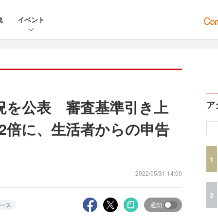
集
イベント
状況を公表 審査基準引き上
ア
2倍に、生活者からの申告
1
2022/05/31 14:00
2
ース
通知