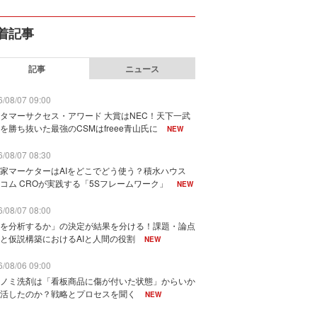
着記事
記事
ニュース
/08/07 09:00
タマーサクセス・アワード 大賞はNEC！天下一武
を勝ち抜いた最強のCSMはfreee青山氏に
NEW
/08/07 08:30
家マーケターはAIをどこでどう使う？積水ハウス
コム CROが実践する「5Sフレームワーク」
NEW
/08/07 08:00
を分析するか」の決定が結果を分ける！課題・論点
と仮説構築におけるAIと人間の役割
NEW
/08/06 09:00
ノミ洗剤は「看板商品に傷が付いた状態」からいか
活したのか？戦略とプロセスを聞く
NEW