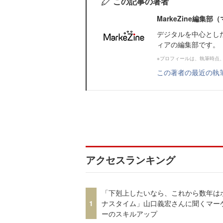
この記事の著者
MarkeZine編集
デジタルを中心とし
ィアの編集部です。
※プロフィールは、執筆時点
この著者の最近の執
アクセスランキング
「下剋上したいなら、これから数年は
1
ナスタイム」山口義宏さんに聞くマー
ーのスキルアップ