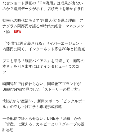
なぜショート動画の「CM流用」は成果が出ない
のか？購買データが示す、店頭売上を動かす条件
効率化の時代にあえて“超属人化”を選ぶ理由 ア
ナグラム阿部氏が語るAI時代の経営・マネジメン
ト論
NEW
「“分業”は再定義される」サイバーエージェント
内藤氏に聞く、インターネット広告20年と転換点
プロも陥る「確証バイアス」を回避して「顧客の
本音」を引き出すには？インタビュー4つのコ
ツ
瞬間認知では伝わらない。国産靴下ブランドが
SmartNewsで見つけた「ストーリーの届け方」
“競技”から“産業”へ。新興スポーツ「ピックルボー
ル」の立ち上げに学ぶ市場形成戦略
一斉配信で終わらせない。LINEを「消費」から
「資産」に変える、カルビーとＵＴグループの設
計思想