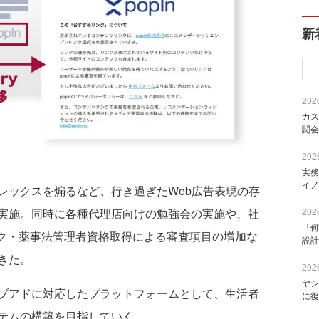
新
2026
カス
闘会
2026
実務
イノ
ックスを煽るなど、行き過ぎたWeb広告表現の存
実施。同時に
各種代理店向けの勉強会の実施や、社
2026
「何
ーク・薬事法管理者資格取得による審査項目の増加な
設計
きた。
2026
ヤシ
ブアドに対応したプラットフォームとして、生活者
に復
テムの構築を目指していく。