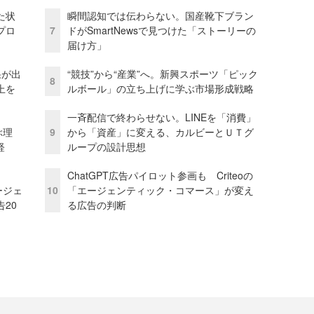
た状
瞬間認知では伝わらない。国産靴下ブラン
プロ
7
ドがSmartNewsで見つけた「ストーリーの
届け方」
果が出
“競技”から“産業”へ。新興スポーツ「ピック
8
上を
ルボール」の立ち上げに学ぶ市場形成戦略
一斉配信で終わらせない。LINEを「消費」
ぶ理
9
から「資産」に変える、カルビーとＵＴグ
経
ループの設計思想
ChatGPT広告パイロット参画も Criteoの
ージェ
10
「エージェンティック・コマース」が変え
20
る広告の判断