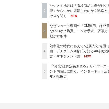
ヤシノミ洗剤は「看板商品に傷が付い
2
態」からいかに復活したのか？戦略と
セスを聞く
NEW
なぜショート動画の「CM流用」は成
3
ないのか？購買データが示す、店頭売
動かす条件
効率化の時代にあえて“超属人化”を選
4
由 アナグラム阿部氏が語るAI時代の
営・マネジメント論
NEW
「“分業”は再定義される」サイバーエ
5
ント内藤氏に聞く、インターネット広告
年と転換点