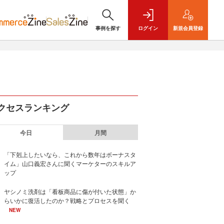
事例を探す
ログイン
新規
会員登録
クセスランキング
今日
月間
「下剋上したいなら、これから数年はボーナスタ
イム」山口義宏さんに聞くマーケターのスキルア
ップ
ヤシノミ洗剤は「看板商品に傷が付いた状態」か
らいかに復活したのか？戦略とプロセスを聞く
NEW