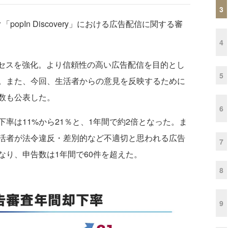
3
opIn Discovery」における広告配信に関する審
4
ロセスを強化。より信頼性の高い広告配信を目的とし
5
。また、今回、生活者からの意見を反映するために
数も公表した。
6
は11%から21％と、1年間で約2倍となった。ま
活者が法令違反・差別的など不適切と思われる広告
7
なり、申告数は1年間で60件を超えた。
8
9