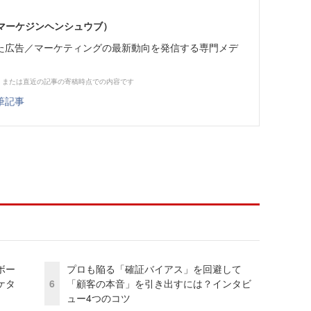
部（マーケジンヘンシュウブ）
た広告／マーケティングの最新動向を発信する専門メデ
、または直近の記事の寄稿時点での内容です
筆記事
ボー
プロも陥る「確証バイアス」を回避して
ケタ
6
「顧客の本音」を引き出すには？インタビ
ュー4つのコツ