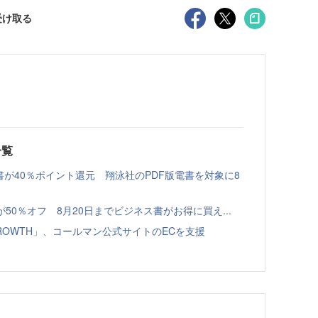
受け取る
一覧
書が40％ポイント還元 翔泳社のPDF版電書を対象に8
本が50％オフ 8月20日までビジネス書がお得に買え...
GROWTH」、コールマン公式サイトのECを支援