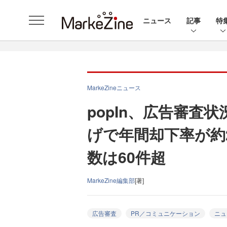
ニュース
記事
特
MarkeZineニュース
popIn、広告審査
げで年間却下率が約
数は60件超
MarkeZine編集部
[著]
広告審査
PR／コミュニケーション
ニュ