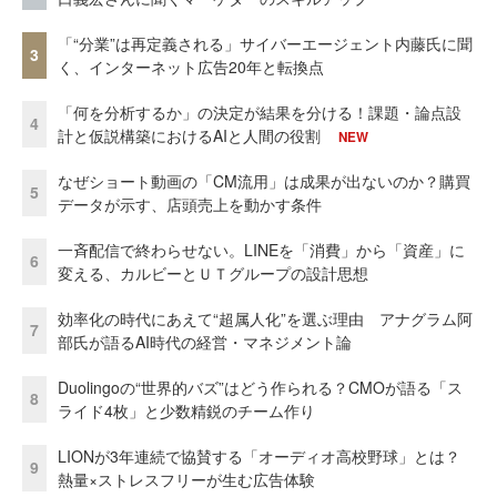
「“分業”は再定義される」サイバーエージェント内藤氏に聞
3
く、インターネット広告20年と転換点
「何を分析するか」の決定が結果を分ける！課題・論点設
4
計と仮説構築におけるAIと人間の役割
NEW
なぜショート動画の「CM流用」は成果が出ないのか？購買
5
データが示す、店頭売上を動かす条件
一斉配信で終わらせない。LINEを「消費」から「資産」に
6
変える、カルビーとＵＴグループの設計思想
効率化の時代にあえて“超属人化”を選ぶ理由 アナグラム阿
7
部氏が語るAI時代の経営・マネジメント論
Duolingoの“世界的バズ”はどう作られる？CMOが語る「ス
8
ライド4枚」と少数精鋭のチーム作り
LIONが3年連続で協賛する「オーディオ高校野球」とは？
9
熱量×ストレスフリーが生む広告体験