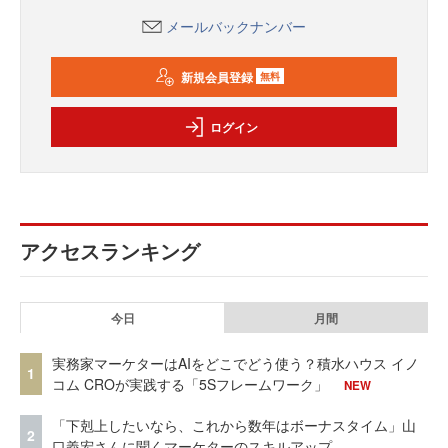
メールバックナンバー
新規会員登録
無料
ログイン
アクセスランキング
今日
月間
実務家マーケターはAIをどこでどう使う？積水ハウス イノ
1
コム CROが実践する「5Sフレームワーク」
NEW
「下剋上したいなら、これから数年はボーナスタイム」山
2
口義宏さんに聞くマーケターのスキルアップ