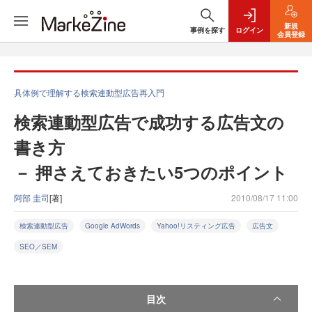
新規
事例を探す
ログイン
会員登録
具体例で理解する検索連動型広告再入門
検索連動型広告で成功する広告文の
書き方
－ 押さえておきたい5つのポイント
阿部 圭司
[著]
2010/08/17 11:00
検索連動型広告
Google AdWords
Yahoo!リスティング広告
広告文
SEO／SEM
目次