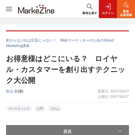
新規
事例を探す
ログイン
会員登録
刺さらなければ広告じゃない！ WebマーケッターのためのDirect
Marketing講座
お得意様はどこにいる？ ロイヤ
ル・カスタマーを創り出すテクニッ
ク大公開
杉山 実
[著]
更新日: 2007/06/07
公開日: 2007/06/07
マーケティング
入門
コラム
目次