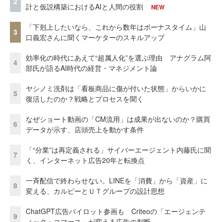
2
計と仮説構築におけるAIと人間の役割
NEW
「下剋上したいなら、これから数年はボーナスタイム」山
3
口義宏さんに聞くマーケターのスキルアップ
効率化の時代にあえて“超属人化”を選ぶ理由 アナグラム阿
4
部氏が語るAI時代の経営・マネジメント論
ヤシノミ洗剤は「看板商品に傷が付いた状態」からいかに
5
復活したのか？戦略とプロセスを聞く
なぜショート動画の「CM流用」は成果が出ないのか？購買
6
データが示す、店頭売上を動かす条件
「“分業”は再定義される」サイバーエージェント内藤氏に聞
7
く、インターネット広告20年と転換点
一斉配信で終わらせない。LINEを「消費」から「資産」に
8
変える、カルビーとＵＴグループの設計思想
ChatGPT広告パイロット参画も Criteoの「エージェンテ
9
ィック・コマース」が変える広告の判断