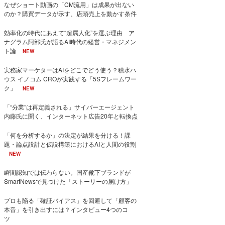
なぜショート動画の「CM流用」は成果が出ない
のか？購買データが示す、店頭売上を動かす条件
効率化の時代にあえて“超属人化”を選ぶ理由 ア
ナグラム阿部氏が語るAI時代の経営・マネジメン
ト論
NEW
実務家マーケターはAIをどこでどう使う？積水ハ
ウス イノコム CROが実践する「5Sフレームワー
ク」
NEW
「“分業”は再定義される」サイバーエージェント
内藤氏に聞く、インターネット広告20年と転換点
「何を分析するか」の決定が結果を分ける！課
題・論点設計と仮説構築におけるAIと人間の役割
NEW
瞬間認知では伝わらない。国産靴下ブランドが
SmartNewsで見つけた「ストーリーの届け方」
プロも陥る「確証バイアス」を回避して「顧客の
本音」を引き出すには？インタビュー4つのコ
ツ