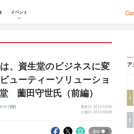
集
イベント
は、資生堂のビジネスに変
ア
ビューティーソリューショ
生堂 薗田守世氏（前編）
1
イチロウ
[写]
更新日: 2012/10/04
公開日: 2012/08/28
2
通知