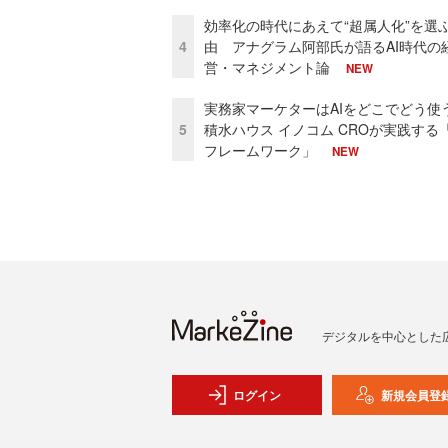
効率化の時代にあえて“超属人化”を選
4
由 アナグラム阿部氏が語るAI時代の
営・マネジメント論
NEW
実務家マーケターはAIをどこでどう使
5
積水ハウス イノコム CROが実践する「
フレームワーク」
NEW
デジタルを中心とした
ログイン
新規会員登