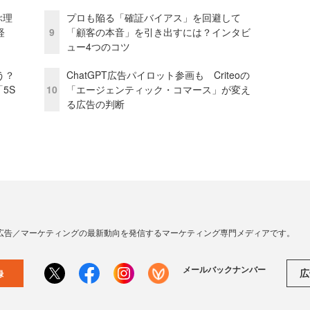
ぶ理
プロも陥る「確証バイアス」を回避して
経
9
「顧客の本音」を引き出すには？インタビ
ュー4つのコツ
う？
ChatGPT広告パイロット参画も Criteoの
5S
10
「エージェンティック・コマース」が変え
る広告の判断
広告／マーケティングの最新動向を発信するマーケティング専門メディアです。
メールバックナンバー
広
録