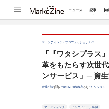
ニュース
記事
特
マーケティング・プロフェッショナルズ
「『ワタシプラス』
革をもたらす次世代
ンサービス」─ 資
青葉 哲郎
[聞] /
MarkeZine編集部
[編] /
キベ ジュン
マーケティング
インタビュー／事例