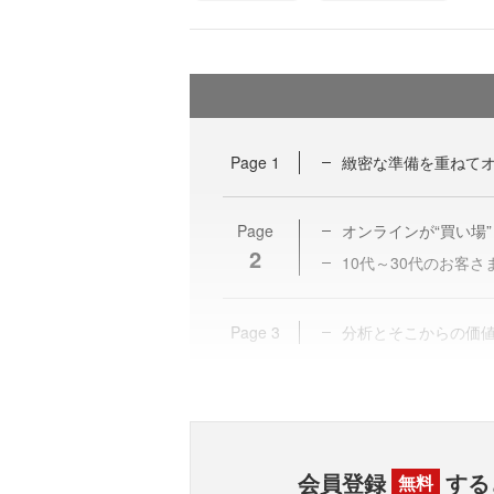
Page
1
緻密な準備を重ねて
Page
オンラインが“買い場
2
10代～30代のお客
Page
3
分析とそこからの価値
会員登録
する
無料