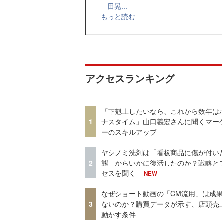
田晃...
もっと読む
アクセスランキング
「下剋上したいなら、これから数年は
1
ナスタイム」山口義宏さんに聞くマー
ーのスキルアップ
ヤシノミ洗剤は「看板商品に傷が付い
2
態」からいかに復活したのか？戦略と
セスを聞く
NEW
なぜショート動画の「CM流用」は成
3
ないのか？購買データが示す、店頭売
動かす条件