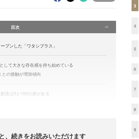
3
4
目次
オープンした「ワタシプラス」
5
”として大きな存在感を持ち始めている
6
さまとの接触が増加傾向
7
創造は0と100の差がある
8
9
と、
続きをお読みいただけます