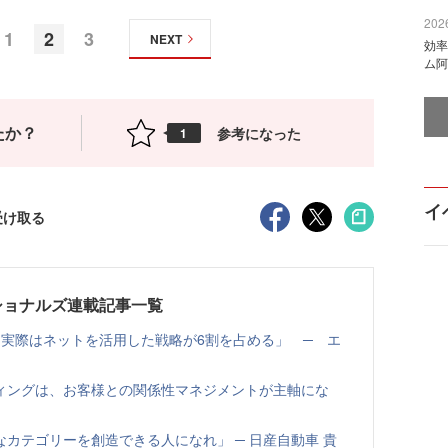
2026
1
2
3
NEXT
効率
ム阿
たか？
参考になった
1
イ
受け取る
ショナルズ連載記事一覧
も実際はネットを活用した戦略が6割を占める」 ─ エ
ィングは、お客様との関係性マネジメントが主軸にな
カテゴリーを創造できる人になれ」 ─ 日産自動車 貴