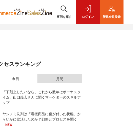
事例を探す
ログイン
新規
会員登録
クセスランキング
今日
月間
「下剋上したいなら、これから数年はボーナスタ
イム」山口義宏さんに聞くマーケターのスキルア
ップ
ヤシノミ洗剤は「看板商品に傷が付いた状態」か
らいかに復活したのか？戦略とプロセスを聞く
NEW