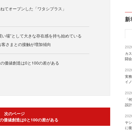
重ねてオープンした「ワタシプラス」
新
買い場”として大きな存在感を持ち始めている
のお客さまとの接触が増加傾向
2026
カス
闘会
の価値創造は0と100の差がある
2026
実務
イノ
2026
「何
設計
次のページ
2026
の価値創造は0と100の差がある
ヤシ
に復