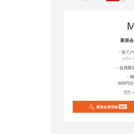
新規会
・全ての
※プレ
・会員限
・翔
500円
新規会員登録
無料