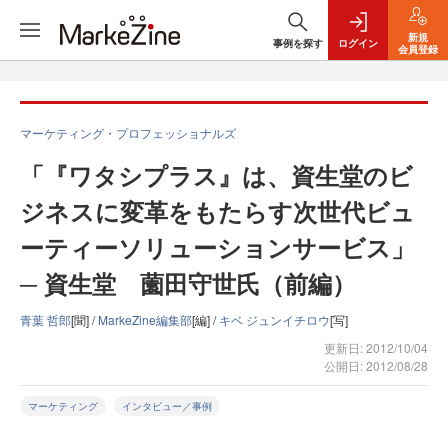
新規
事例を探す
ログイン
会員登録
マーケティング・プロフェッショナルズ
「『ワタシプラス』は、資生堂のビ
ジネスに変革をもたらす次世代ビュ
ーティーソリューションサービス」
─ 資生堂 薗田守世氏（前編）
青葉 哲郎
[聞] /
MarkeZine編集部
[編] /
キベ ジュンイチロウ
[写]
更新日: 2012/10/04
公開日: 2012/08/28
マーケティング
インタビュー／事例