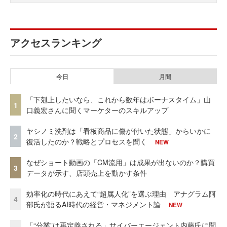
アクセスランキング
今日
月間
「下剋上したいなら、これから数年はボーナスタイム」山
1
口義宏さんに聞くマーケターのスキルアップ
ヤシノミ洗剤は「看板商品に傷が付いた状態」からいかに
2
復活したのか？戦略とプロセスを聞く
NEW
なぜショート動画の「CM流用」は成果が出ないのか？購買
3
データが示す、店頭売上を動かす条件
効率化の時代にあえて“超属人化”を選ぶ理由 アナグラム阿
4
部氏が語るAI時代の経営・マネジメント論
NEW
「“分業”は再定義される」サイバーエージェント内藤氏に聞