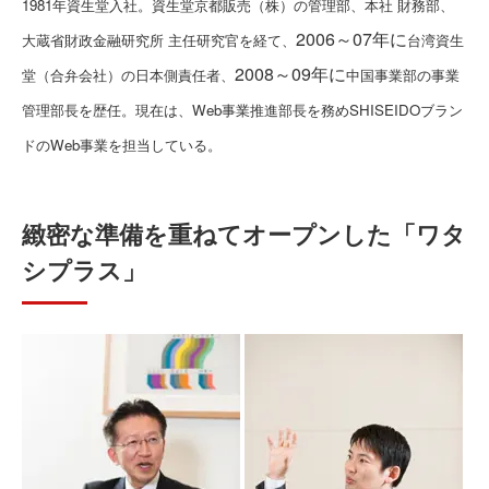
1981年資生堂入社。資生堂京都販売（株）の管理部、本社 財務部、
2006～07年に
大蔵省財政金融研究所 主任研究官を経て、
台湾資生
2008～09年に
堂（合弁会社）の日本側責任者、
中国事業部の事業
管理部長を歴任。現在は、Web事業推進部長を務めSHISEIDOブラン
ドのWeb事業を担当している。
緻密な準備を重ねてオープンした「ワタ
シプラス」