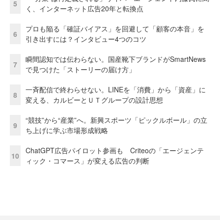
5
く、インターネット広告20年と転換点
プロも陥る「確証バイアス」を回避して「顧客の本音」を
6
引き出すには？インタビュー4つのコツ
瞬間認知では伝わらない。国産靴下ブランドがSmartNews
7
で見つけた「ストーリーの届け方」
一斉配信で終わらせない。LINEを「消費」から「資産」に
8
変える、カルビーとＵＴグループの設計思想
“競技”から“産業”へ。新興スポーツ「ピックルボール」の立
9
ち上げに学ぶ市場形成戦略
ChatGPT広告パイロット参画も Criteoの「エージェンテ
10
ィック・コマース」が変える広告の判断