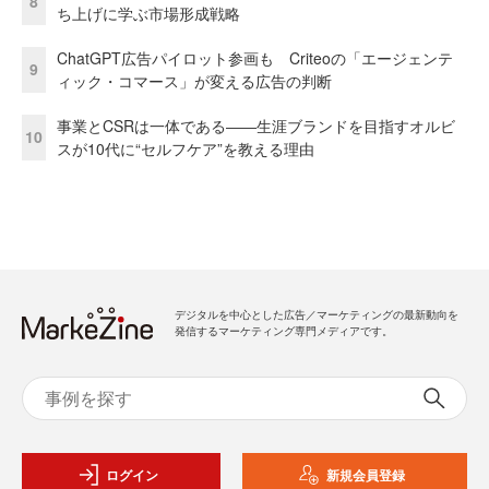
8
ち上げに学ぶ市場形成戦略
ChatGPT広告パイロット参画も Criteoの「エージェンテ
9
ィック・コマース」が変える広告の判断
事業とCSRは一体である――生涯ブランドを目指すオルビ
10
スが10代に“セルフケア”を教える理由
デジタルを中心とした広告／マーケティングの最新動向を
発信するマーケティング専門メディアです。
ログイン
新規会員登録