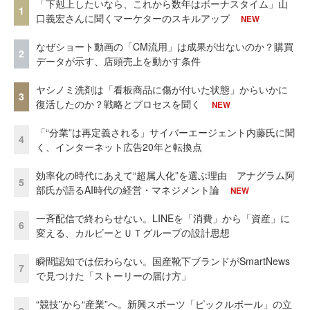
「下剋上したいなら、これから数年はボーナスタイム」山
1
口義宏さんに聞くマーケターのスキルアップ
NEW
なぜショート動画の「CM流用」は成果が出ないのか？購買
2
データが示す、店頭売上を動かす条件
ヤシノミ洗剤は「看板商品に傷が付いた状態」からいかに
3
復活したのか？戦略とプロセスを聞く
NEW
「“分業”は再定義される」サイバーエージェント内藤氏に聞
4
く、インターネット広告20年と転換点
効率化の時代にあえて“超属人化”を選ぶ理由 アナグラム阿
5
部氏が語るAI時代の経営・マネジメント論
NEW
一斉配信で終わらせない。LINEを「消費」から「資産」に
6
変える、カルビーとＵＴグループの設計思想
瞬間認知では伝わらない。国産靴下ブランドがSmartNews
7
で見つけた「ストーリーの届け方」
“競技”から“産業”へ。新興スポーツ「ピックルボール」の立