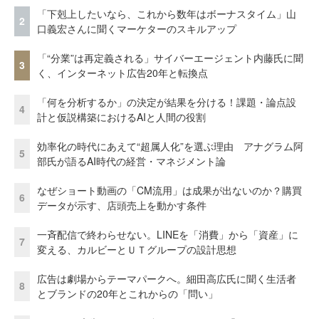
「下剋上したいなら、これから数年はボーナスタイム」山
2
口義宏さんに聞くマーケターのスキルアップ
「“分業”は再定義される」サイバーエージェント内藤氏に聞
3
く、インターネット広告20年と転換点
「何を分析するか」の決定が結果を分ける！課題・論点設
4
計と仮説構築におけるAIと人間の役割
効率化の時代にあえて“超属人化”を選ぶ理由 アナグラム阿
5
部氏が語るAI時代の経営・マネジメント論
なぜショート動画の「CM流用」は成果が出ないのか？購買
6
データが示す、店頭売上を動かす条件
一斉配信で終わらせない。LINEを「消費」から「資産」に
7
変える、カルビーとＵＴグループの設計思想
広告は劇場からテーマパークへ。細田高広氏に聞く生活者
8
とブランドの20年とこれからの「問い」