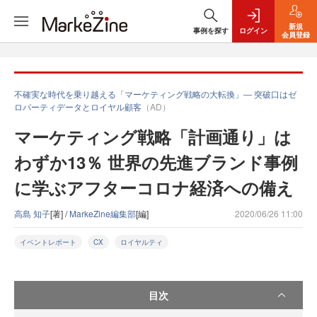
新規
事例を探す
ログイン
会員登録
不確実な時代を乗り越える「マーケティング戦略の大転換」― 突破口はゼ
ロパーティデータとロイヤル顧客
（AD）
マーケティング戦略「計画通り」は
わずか13％ 世界の先進ブランド事例
に学ぶアフターコロナ経済への備え
高島 知子
[著] /
MarkeZine編集部
[編]
2020/06/26 11:00
イベントレポート
CX
ロイヤルティ
目次