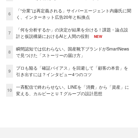
「“分業”は再定義される」サイバーエージェント内藤氏に聞
6
く、インターネット広告20年と転換点
「何を分析するか」の決定が結果を分ける！課題・論点設
7
計と仮説構築におけるAIと人間の役割
NEW
瞬間認知では伝わらない。国産靴下ブランドがSmartNews
8
で見つけた「ストーリーの届け方」
プロも陥る「確証バイアス」を回避して「顧客の本音」を
9
引き出すには？インタビュー4つのコツ
一斉配信で終わらせない。LINEを「消費」から「資産」に
10
変える、カルビーとＵＴグループの設計思想