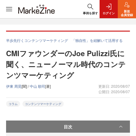
新規
事例を探す
ログイン
会員登録
半歩先行くコンテンツマーケティング 「独自性」を紐解いて活用する
CMIファウンダーのJoe Pulizzi氏に
聞く、ニューノーマル時代のコンテ
ンツマーケティング
伊東 周晃
[聞] /
中山 順司
[著]
更新日: 2020/08/07
公開日: 2020/08/07
コラム
コンテンツマーケティング
目次