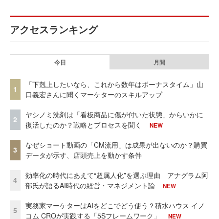
アクセスランキング
今日
月間
「下剋上したいなら、これから数年はボーナスタイム」山
1
口義宏さんに聞くマーケターのスキルアップ
ヤシノミ洗剤は「看板商品に傷が付いた状態」からいかに
2
復活したのか？戦略とプロセスを聞く
NEW
なぜショート動画の「CM流用」は成果が出ないのか？購買
3
データが示す、店頭売上を動かす条件
効率化の時代にあえて“超属人化”を選ぶ理由 アナグラム阿
4
部氏が語るAI時代の経営・マネジメント論
NEW
実務家マーケターはAIをどこでどう使う？積水ハウス イノ
5
コム CROが実践する「5Sフレームワーク」
NEW