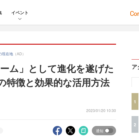
集
イベント
グの現在地
（AD）
ーム」として進化を遂げた
ア
リールの特徴と効果的な活用方法
1
2023/01/20 10:30
2
通知