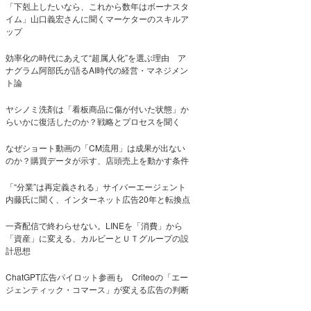
「下剋上したいなら、これから数年はボーナスタ
イム」山口義宏さんに聞くマーケターのスキルア
ップ
効率化の時代にあえて“超属人化”を選ぶ理由 ア
ナグラム阿部氏が語るAI時代の経営・マネジメン
ト論
ヤシノミ洗剤は「看板商品に傷が付いた状態」か
らいかに復活したのか？戦略とプロセスを聞く
なぜショート動画の「CM流用」は成果が出ない
のか？購買データが示す、店頭売上を動かす条件
「“分業”は再定義される」サイバーエージェント
内藤氏に聞く、インターネット広告20年と転換点
一斉配信で終わらせない。LINEを「消費」から
「資産」に変える、カルビーとＵＴグループの設
計思想
ChatGPT広告パイロット参画も Criteoの「エー
ジェンティック・コマース」が変える広告の判断