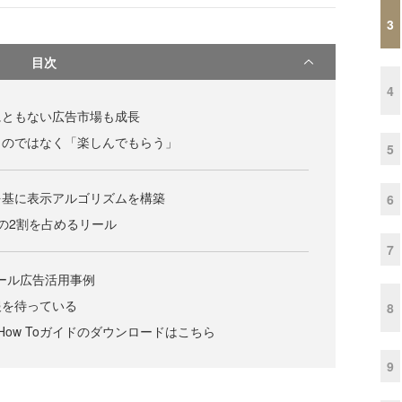
3
目次
4
にともない広告市場も成長
」のではなく「楽しんでもらう」
5
を基に表示アルゴリズムを構築
6
時間の2割を占めるリール
7
ール広告活用事例
報を待っている
8
ルのHow Toガイドのダウンロードはこちら
9