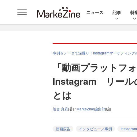
ニュース
記事
特
事例＆データで深掘り！Instagramマーケティン
「動画プラットフォ
Instagram 
とは
落合 真彩
[著] /
MarkeZine編集部
[編]
動画広告
インタビュー／事例
Instagram