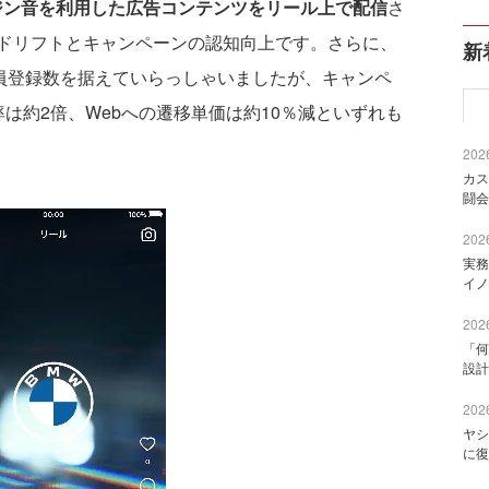
ジン音を利用した広告コンテンツをリール上で配信
さ
ドリフトとキャンペーンの認知向上です。さらに、
新
会員登録数を据えていらっしゃいましたが、キャンペ
は約2倍、Webへの遷移単価は約10％減といずれも
2026
カス
闘会
2026
実務
イノ
2026
「何
設計
2026
ヤシ
に復