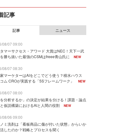
着記事
記事
ニュース
/08/07 09:00
タマーサクセス・アワード 大賞はNEC！天下一武
を勝ち抜いた最強のCSMはfreee青山氏に
NEW
/08/07 08:30
家マーケターはAIをどこでどう使う？積水ハウス
コム CROが実践する「5Sフレームワーク」
NEW
/08/07 08:00
を分析するか」の決定が結果を分ける！課題・論点
と仮説構築におけるAIと人間の役割
NEW
/08/06 09:00
ノミ洗剤は「看板商品に傷が付いた状態」からいか
活したのか？戦略とプロセスを聞く