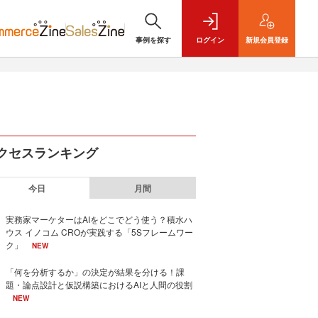
事例を探す
ログイン
新規
会員登録
クセスランキング
今日
月間
実務家マーケターはAIをどこでどう使う？積水ハ
ウス イノコム CROが実践する「5Sフレームワー
ク」
NEW
「何を分析するか」の決定が結果を分ける！課
題・論点設計と仮説構築におけるAIと人間の役割
NEW