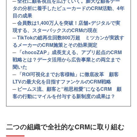
─
全社に顧客視点を広げていく。膨大な顧客デー
タの分析に着手したビューカードのCRM活動、4年
目の成果
─
会員数は1,400万人を突破！店舗×デジタルで実
現する、スターバックスのCRMの現在
─
TikTokの総再生回数800万超 ミツカンが実践す
るメーカーのCRM施策とその効果測定
─
「chocoZAP」成長支える、アプリ起点のCRM
戦略とは？データ活用から広告事業との両立まで
聞いた
─
「ROI可視化までお客様軸」に徹底改革 顧客
LTVの最大化を目指すファンケルのCRM戦略
─
ビームス流、顧客と“相思相愛”になるCRM 顧
客の行動にマイルを付与する新制度の成果は？
二つの組織で全社的なCRMに取り組む