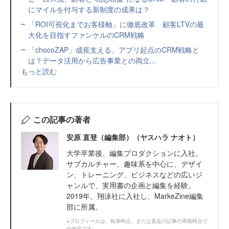
にマイルを付与する新制度の成果は？
「ROI可視化までお客様軸」に徹底改革 顧客LTVの最
大化を目指すファンケルのCRM戦略
「chocoZAP」成長支える、アプリ起点のCRM戦略と
は？データ活用から広告事業との両立...
もっと読む
この記事の著者
安原 直登（編集部）（ヤスハラ ナオト）
大学卒業後、編集プロダクションに入社。
サブカルチャー、趣味系を中心に、デザイ
ン、トレーニング、ビジネスなどの広いジ
ャンルで、実用書の企画と編集を経験。
2019年、翔泳社に入社し、MarkeZine編集
部に所属。
※プロフィールは、執筆時点、または直近の記事の寄稿時点で
の内容です