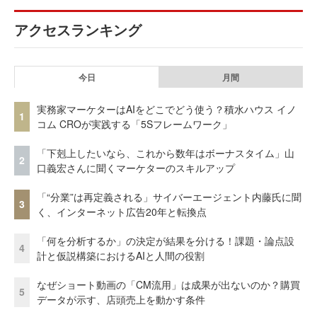
アクセスランキング
今日
月間
実務家マーケターはAIをどこでどう使う？積水ハウス イノ
1
コム CROが実践する「5Sフレームワーク」
「下剋上したいなら、これから数年はボーナスタイム」山
2
口義宏さんに聞くマーケターのスキルアップ
「“分業”は再定義される」サイバーエージェント内藤氏に聞
3
く、インターネット広告20年と転換点
「何を分析するか」の決定が結果を分ける！課題・論点設
4
計と仮説構築におけるAIと人間の役割
なぜショート動画の「CM流用」は成果が出ないのか？購買
5
データが示す、店頭売上を動かす条件