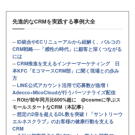
先進的なCRMを実践する事例大全
─
ID統合やECリニューアルから紐解く、パルコの
CRM戦略──「感性の時代」に顧客と深くつながる
には
─
CRM推進を支えるインナーマーケティング 日
本KFC「EコマースCRM部」に聞く現場との歩み
方
─
LINE公式アカウント活用で応募数が急増！
Adecco×MicoCloudが行うパーソナライズ配信
─ ROIが前年同月比600%超に @cosmeに学ぶス
モールスタートなCRM（本記事）
─
想定の2倍を超えるDL数を突破！「サントリーウ
エルネスクラブ」のお客様の健康行動を支える
CRM