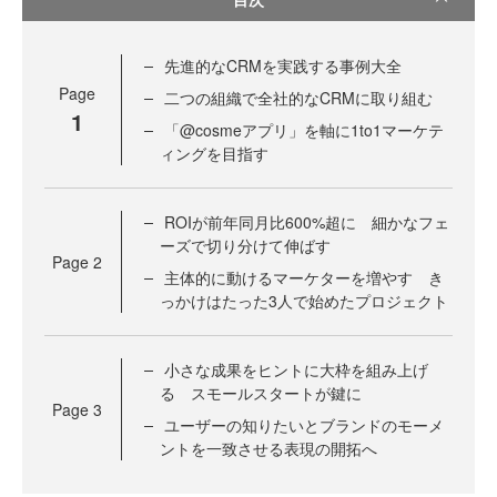
先進的なCRMを実践する事例大全
Page
二つの組織で全社的なCRMに取り組む
1
「@cosmeアプリ」を軸に1to1マーケテ
ィングを目指す
ROIが前年同月比600%超に 細かなフェ
ーズで切り分けて伸ばす
Page
2
主体的に動けるマーケターを増やす き
っかけはたった3人で始めたプロジェクト
小さな成果をヒントに大枠を組み上げ
る スモールスタートが鍵に
Page
3
ユーザーの知りたいとブランドのモーメ
ントを一致させる表現の開拓へ