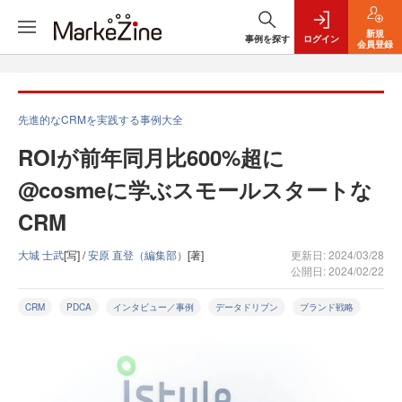
新規
事例を探す
ログイン
会員登録
先進的なCRMを実践する事例大全
ROIが前年同月比600%超に
@cosmeに学ぶスモールスタートな
CRM
大城 士武
[写] /
安原 直登（編集部）
[著]
更新日: 2024/03/28
公開日: 2024/02/22
CRM
PDCA
インタビュー／事例
データドリブン
ブランド戦略