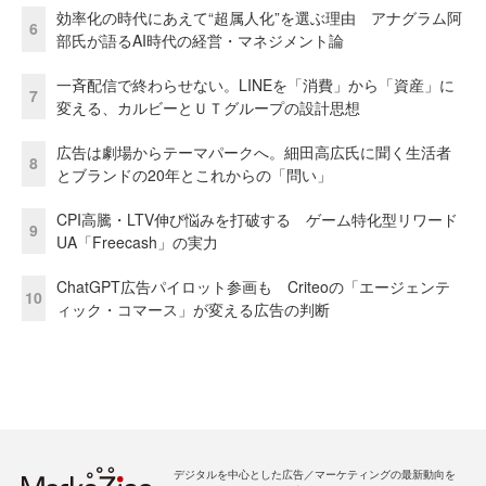
効率化の時代にあえて“超属人化”を選ぶ理由 アナグラム阿
6
部氏が語るAI時代の経営・マネジメント論
一斉配信で終わらせない。LINEを「消費」から「資産」に
7
変える、カルビーとＵＴグループの設計思想
広告は劇場からテーマパークへ。細田高広氏に聞く生活者
8
とブランドの20年とこれからの「問い」
CPI高騰・LTV伸び悩みを打破する ゲーム特化型リワード
9
UA「Freecash」の実力
ChatGPT広告パイロット参画も Criteoの「エージェンテ
10
ィック・コマース」が変える広告の判断
デジタルを中心とした広告／マーケティングの最新動向を