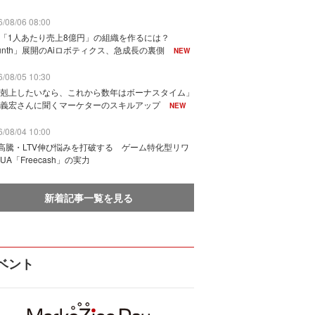
/08/06 08:00
で「1人あたり売上8億円」の組織を作るには？
unth」展開のAiロボティクス、急成長の裏側
NEW
/08/05 10:30
剋上したいなら、これから数年はボーナスタイム」
義宏さんに聞くマーケターのスキルアップ
NEW
/08/04 10:00
I高騰・LTV伸び悩みを打破する ゲーム特化型リワ
UA「Freecash」の実力
新着記事一覧を見る
ベント