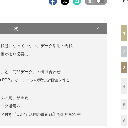
ア
通知
目次
1
る状態になっていない」データ活用の現状
2
連携がより必要に
3
タ」と「商品データ」の掛け合わせ
azuli PDP」で、データの新たな価値を作る
4
ータの質」が重要
5
データ活用を
ィ付き「CDP」活用の最前線】を無料配布中！
6