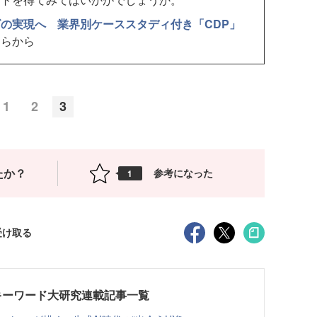
ズの実現へ 業界別ケーススタディ付き「CDP」
ちらから
1
2
3
たか？
参考になった
1
受け取る
キーワード大研究連載記事一覧