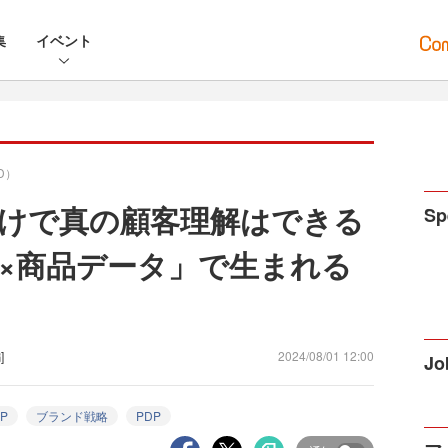
集
イベント
D）
けで真の顧客理解はできる
Sp
×商品データ」で生まれる
]
2024/08/01 12:00
Jo
P
ブランド戦略
PDP