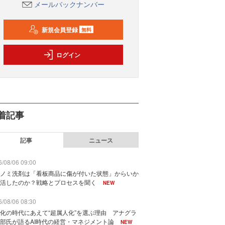
メールバックナンバー
新規会員登録
無料
ログイン
着記事
記事
ニュース
/08/06 09:00
ノミ洗剤は「看板商品に傷が付いた状態」からいか
活したのか？戦略とプロセスを聞く
NEW
/08/06 08:30
化の時代にあえて“超属人化”を選ぶ理由 アナグラ
部氏が語るAI時代の経営・マネジメント論
NEW