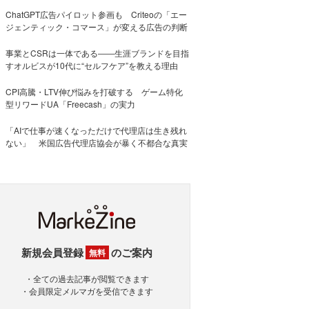
ChatGPT広告パイロット参画も Criteoの「エー
ジェンティック・コマース」が変える広告の判断
事業とCSRは一体である――生涯ブランドを目指
すオルビスが10代に“セルフケア”を教える理由
CPI高騰・LTV伸び悩みを打破する ゲーム特化
型リワードUA「Freecash」の実力
「AIで仕事が速くなっただけで代理店は生き残れ
ない」 米国広告代理店協会が暴く不都合な真実
新規会員登録
のご案内
無料
・全ての過去記事が閲覧できます
・会員限定メルマガを受信できます