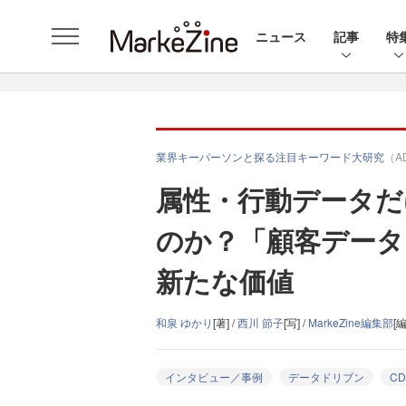
ニュース
記事
特
業界キーパーソンと探る注目キーワード大研究
（A
属性・行動データだ
のか？「顧客データ
新たな価値
和泉 ゆかり
[著] /
西川 節子
[写] /
MarkeZine編集部
[編
インタビュー／事例
データドリブン
CD