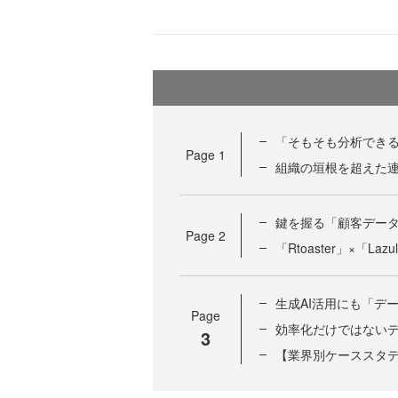
「そもそも分析でき
Page
1
組織の垣根を超えた
鍵を握る「顧客デー
Page
2
「Rtoaster」×「L
生成AI活用にも「デ
Page
効率化だけではない
3
【業界別ケーススタデ