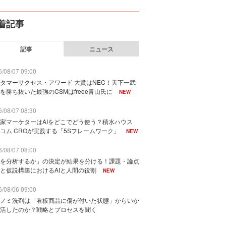
着記事
記事
ニュース
/08/07 09:00
タマーサクセス・アワード 大賞はNEC！天下一武
を勝ち抜いた最強のCSMはfreee青山氏に
NEW
/08/07 08:30
家マーケターはAIをどこでどう使う？積水ハウス
コム CROが実践する「5Sフレームワーク」
NEW
/08/07 08:00
を分析するか」の決定が結果を分ける！課題・論点
と仮説構築におけるAIと人間の役割
NEW
/08/06 09:00
ノミ洗剤は「看板商品に傷が付いた状態」からいか
活したのか？戦略とプロセスを聞く