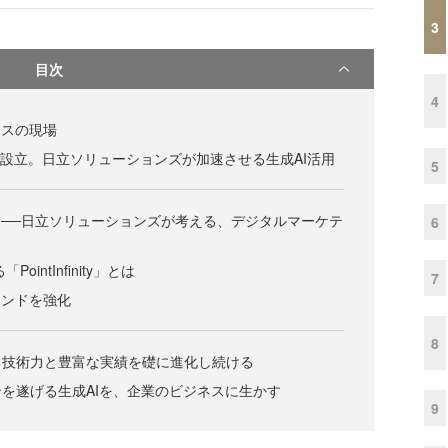
3
目次
4
ネスの現場
本部設立。日立ソリューションズが加速させる生成AI活用
5
む──日立ソリューションズが考える、デジタルマーケテ
6
PointInfinity」とは
7
メンドを強化
8
る技術力と豊富な実績を礎に進化し続ける
を遂げる生成AIを、企業のビジネスに生かす
9