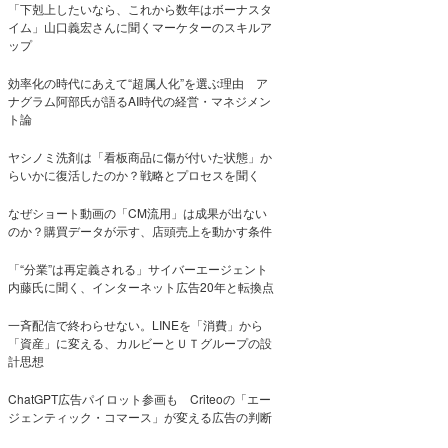
「下剋上したいなら、これから数年はボーナスタ
イム」山口義宏さんに聞くマーケターのスキルア
ップ
効率化の時代にあえて“超属人化”を選ぶ理由 ア
ナグラム阿部氏が語るAI時代の経営・マネジメン
ト論
ヤシノミ洗剤は「看板商品に傷が付いた状態」か
らいかに復活したのか？戦略とプロセスを聞く
なぜショート動画の「CM流用」は成果が出ない
のか？購買データが示す、店頭売上を動かす条件
「“分業”は再定義される」サイバーエージェント
内藤氏に聞く、インターネット広告20年と転換点
一斉配信で終わらせない。LINEを「消費」から
「資産」に変える、カルビーとＵＴグループの設
計思想
ChatGPT広告パイロット参画も Criteoの「エー
ジェンティック・コマース」が変える広告の判断