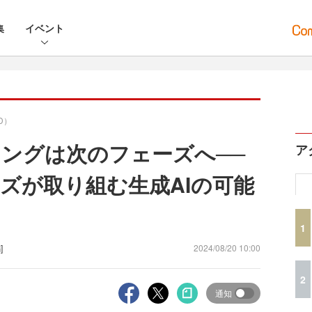
集
イベント
D）
ングは次のフェーズへ──
ア
ズが取り組む生成AIの可能
1
]
2024/08/20 10:00
2
通知