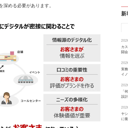
を深める必要があります。
新
2026
カス
闘会
2026
実務
イノ
2026
「何
設計
2026
ヤシ
に復