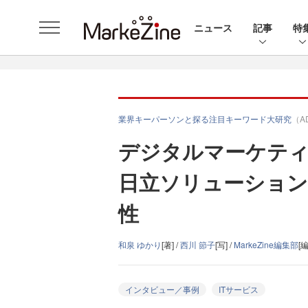
ニュース
記事
特
業界キーパーソンと探る注目キーワード大研究
（A
デジタルマーケティ
日立ソリューション
性
和泉 ゆかり
[著] /
西川 節子
[写] /
MarkeZine編集部
[編
インタビュー／事例
ITサービス