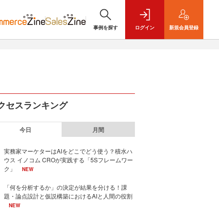
事例を探す
ログイン
新規
会員登録
クセスランキング
今日
月間
実務家マーケターはAIをどこでどう使う？積水ハ
ウス イノコム CROが実践する「5Sフレームワー
ク」
NEW
「何を分析するか」の決定が結果を分ける！課
題・論点設計と仮説構築におけるAIと人間の役割
NEW