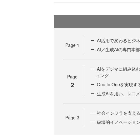
AI活用で変わるビジ
Page
1
AI／生成AIの専門
AIをデジマに組み込
ィング
Page
2
One to Oneを実現する「
生成AIを用い、レコ
社会インフラを支え
Page
3
破壊的イノベーション