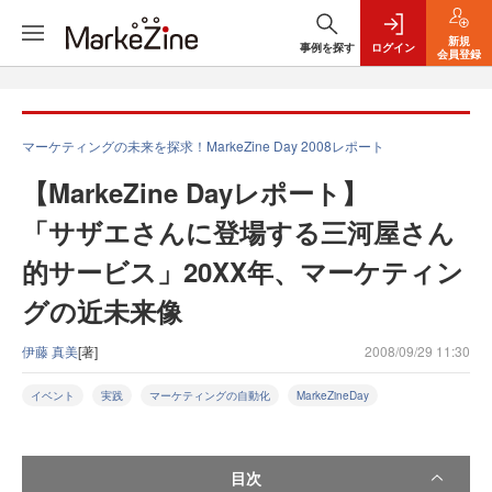
新規
事例を探す
ログイン
会員登録
マーケティングの未来を探求！MarkeZine Day 2008レポート
【MarkeZine Dayレポート】
「サザエさんに登場する三河屋さん
的サービス」20XX年、マーケティン
グの近未来像
伊藤 真美
[著]
2008/09/29 11:30
イベント
実践
マーケティングの自動化
MarkeZineDay
目次