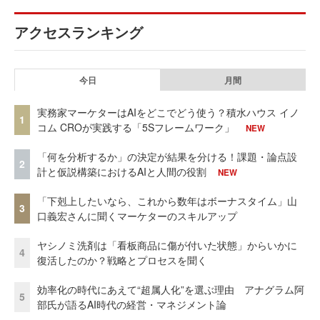
アクセスランキング
今日
月間
実務家マーケターはAIをどこでどう使う？積水ハウス イノ
1
コム CROが実践する「5Sフレームワーク」
NEW
「何を分析するか」の決定が結果を分ける！課題・論点設
2
計と仮説構築におけるAIと人間の役割
NEW
「下剋上したいなら、これから数年はボーナスタイム」山
3
口義宏さんに聞くマーケターのスキルアップ
ヤシノミ洗剤は「看板商品に傷が付いた状態」からいかに
4
復活したのか？戦略とプロセスを聞く
効率化の時代にあえて“超属人化”を選ぶ理由 アナグラム阿
5
部氏が語るAI時代の経営・マネジメント論