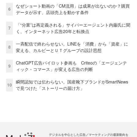
なぜショート動画の「CM流用」は成果が出ないのか？購買
6
データが示す、店頭売上を動かす条件
「“分業”は再定義される」サイバーエージェント内藤氏に聞
7
く、インターネット広告20年と転換点
一斉配信で終わらせない。LINEを「消費」から「資産」に
8
変える、カルビーとＵＴグループの設計思想
ChatGPT広告パイロット参画も Criteoの「エージェンテ
9
ィック・コマース」が変える広告の判断
瞬間認知では伝わらない。国産靴下ブランドがSmartNews
10
で見つけた「ストーリーの届け方」
デジタルを中心とした広告／マーケティングの最新動向を