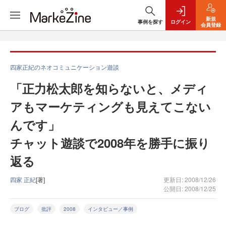
新規
事例を探す
ログイン
会員登録
四家正紀のネオコミュニケーション遊談
「正力松太郎を知らないと、メディ
アもマーケティングも見えてこない
んです」
チャット遊談で2008年を勝手に振り
返る
四家 正紀
[著]
更新日: 2008/12/26
公開日: 2008/12/25
ブログ
批評
2008
インタビュー／事例