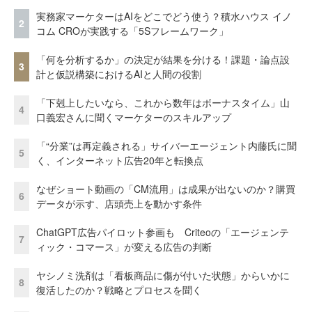
実務家マーケターはAIをどこでどう使う？積水ハウス イノ
2
コム CROが実践する「5Sフレームワーク」
「何を分析するか」の決定が結果を分ける！課題・論点設
3
計と仮説構築におけるAIと人間の役割
「下剋上したいなら、これから数年はボーナスタイム」山
4
口義宏さんに聞くマーケターのスキルアップ
「“分業”は再定義される」サイバーエージェント内藤氏に聞
5
く、インターネット広告20年と転換点
なぜショート動画の「CM流用」は成果が出ないのか？購買
6
データが示す、店頭売上を動かす条件
ChatGPT広告パイロット参画も Criteoの「エージェンテ
7
ィック・コマース」が変える広告の判断
ヤシノミ洗剤は「看板商品に傷が付いた状態」からいかに
8
復活したのか？戦略とプロセスを聞く