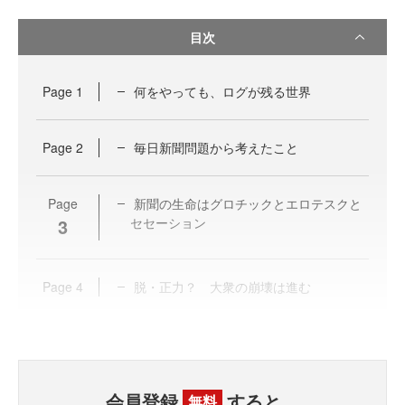
目次
Page
1
何をやっても、ログが残る世界
Page
2
毎日新聞問題から考えたこと
Page
新聞の生命はグロチックとエロテスクと
3
セセーション
Page
4
脱・正力？ 大衆の崩壊は進む
会員登録
すると、
無料