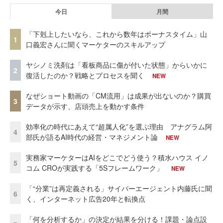
今日
月間
「下剋上したいなら、これから数年はボーナスタイム」山
1
口義宏さんに聞くマーケターのスキルアップ
ヤシノミ洗剤は「看板商品に傷が付いた状態」からいかに
2
復活したのか？戦略とプロセスを聞く
NEW
なぜショート動画の「CM流用」は成果が出ないのか？購買
3
データが示す、店頭売上を動かす条件
効率化の時代にあえて“超属人化”を選ぶ理由 アナグラム阿
4
部氏が語るAI時代の経営・マネジメント論
NEW
実務家マーケターはAIをどこでどう使う？積水ハウス イノ
5
コム CROが実践する「5Sフレームワーク」
NEW
「“分業”は再定義される」サイバーエージェント内藤氏に聞
6
く、インターネット広告20年と転換点
「何を分析するか」の決定が結果を分ける！課題・論点設