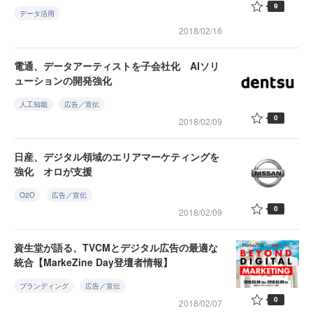
9
データ活用
2018/02/16
電通、データアーティストを子会社化 AIソリ
ューションの開発強化
人工知能
広告／宣伝
0
2018/02/09
日産、デジタル領域のエリアマーケティングを
強化 オロが支援
O2O
広告／宣伝
0
2018/02/09
資生堂が語る、TVCMとデジタル広告の最適な
統合【MarkeZine Day登壇者情報】
ブランディング
広告／宣伝
0
2018/02/07