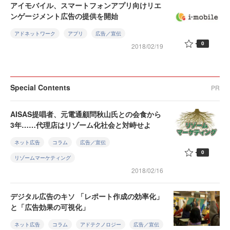
アイモバイル、スマートフォンアプリ向けリエ
ンゲージメント広告の提供を開始
アドネットワーク
アプリ
広告／宣伝
0
2018/02/19
Special Contents
PR
AISAS提唱者、元電通顧問秋山氏との会食から
3年……代理店はリゾーム化社会と対峙せよ
ネット広告
コラム
広告／宣伝
0
リゾームマーケティング
2018/02/16
デジタル広告のキソ 「レポート作成の効率化」
と「広告効果の可視化」
ネット広告
コラム
アドテクノロジー
広告／宣伝