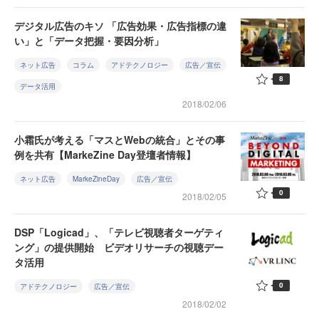
デジタル広告のキソ 「広告効果・広告指標の違
い」と「データ把握・要因分析」
ネット広告
コラム
アドテクノロジー
広告／宣伝
8
データ活用
2018/02/06
小霜氏が考える「マスとWebの統合」とその事
例を共有【MarkeZine Day登壇者情報】
ネット広告
MarkeZineDay
広告／宣伝
0
2018/02/05
DSP「Logicad」、「テレビ視聴者ターゲティ
ング」の提供開始 ビデオリサーチの視聴デー
タ活用
0
アドテクノロジー
広告／宣伝
2018/02/02