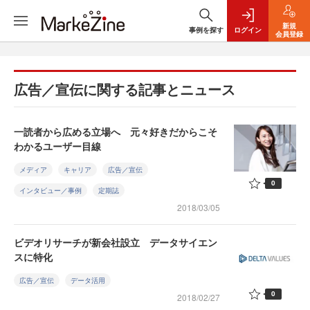
新規
事例を探す
ログイン
会員登録
広告／宣伝に関する記事とニュース
一読者から広める立場へ 元々好きだからこそ
わかるユーザー目線
メディア
キャリア
広告／宣伝
0
インタビュー／事例
定期誌
2018/03/05
ビデオリサーチが新会社設立 データサイエン
スに特化
広告／宣伝
データ活用
0
2018/02/27