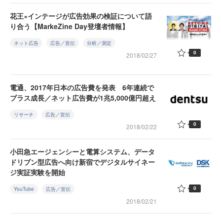
花王×インテージが広告効果の検証について語
り合う【MarkeZine Day登壇者情報】
ネット広告
広告／宣伝
分析／測定
0
2018/02/27
電通、2017年日本の広告費を発表 6年連続で
プラス成長／ネット広告費が1兆5,000億円超え
リサーチ
広告／宣伝
0
2018/02/22
小田急エージェンシーと電算システム、データ
ドリブン型広告へ向け新宿でデジタルサイネー
ジ実証実験を開始
0
YouTube
広告／宣伝
2018/02/21