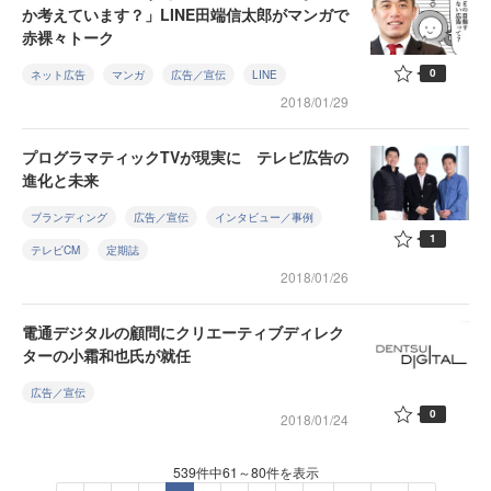
か考えています？」LINE田端信太郎がマンガで
赤裸々トーク
0
ネット広告
マンガ
広告／宣伝
LINE
2018/01/29
プログラマティックTVが現実に テレビ広告の
進化と未来
ブランディング
広告／宣伝
インタビュー／事例
1
テレビCM
定期誌
2018/01/26
電通デジタルの顧問にクリエーティブディレク
ターの小霜和也氏が就任
広告／宣伝
0
2018/01/24
539件中61～80件を表示