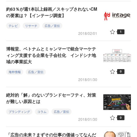
約63％が週1本以上録画／スキップされないCM
の要素は？【インテージ調査】
テレビ
リサーチ
広告／宣伝
1
2018/02/01
博報堂、ベトナムとミャンマーで統合マーケテ
ィング支援する企業を子会社化 インドシナ地
域の事業拡大
0
海外情報
広告／宣伝
2018/01/30
絶対的「解」のないブランドセーフティ、対策
が難しい原因とは
ブランディング
コラム
広告／宣伝
0
2018/01/30
「広告の未来？まずその仕事の価値ってなんだ