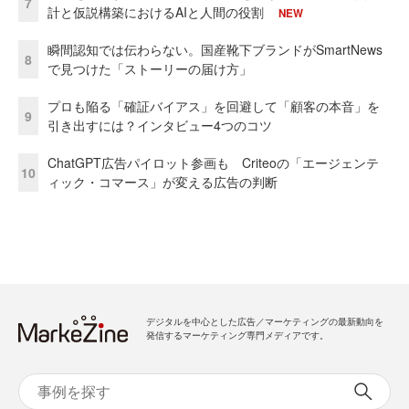
7
計と仮説構築におけるAIと人間の役割
NEW
瞬間認知では伝わらない。国産靴下ブランドがSmartNews
8
で見つけた「ストーリーの届け方」
プロも陥る「確証バイアス」を回避して「顧客の本音」を
9
引き出すには？インタビュー4つのコツ
ChatGPT広告パイロット参画も Criteoの「エージェンテ
10
ィック・コマース」が変える広告の判断
デジタルを中心とした広告／マーケティングの最新動向を
発信するマーケティング専門メディアです。