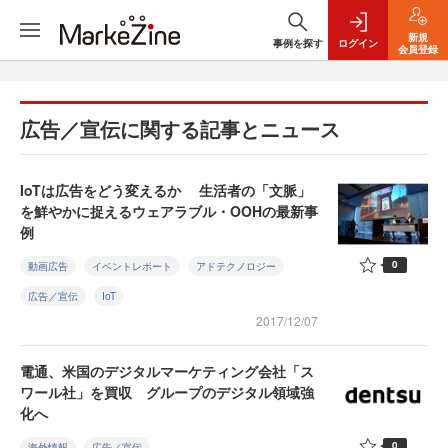
新規
事例を探す
ログイン
会員登録
広告／宣伝に関する記事とニュース
IoTは広告をどう変えるか 生活者の「文脈」
を鮮やかに捉えるウェアラブル・OOHの最新事
例
0
動画広告
イベントレポート
アドテクノロジー
広告／宣伝
IoT
2017/12/07
電通、米国のデジタルマーケティング会社「ス
ワール社」を買収 グループのデジタル領域強
化へ
0
海外情報
広告／宣伝