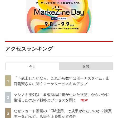
アクセスランキング
今日
月間
「下剋上したいなら、これから数年はボーナスタイム」山
1
口義宏さんに聞くマーケターのスキルアップ
ヤシノミ洗剤は「看板商品に傷が付いた状態」からいかに
2
復活したのか？戦略とプロセスを聞く
NEW
なぜショート動画の「CM流用」は成果が出ないのか？購買
3
データが示す、店頭売上を動かす条件