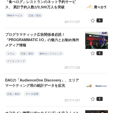
「食べログ」レストランのネット予約サービ
ス、 累計予約人数が2,500万人を突破
Webサービス
広告／宣伝
0
2017/11/27
プログラマティック広告関係者必読！
「PROGRAMMATIC I/O」の魅力とお勧め海外
メディア情報
0
コラム
広告／宣伝
海外カンファレンス
クリエィティブ
2017/11/22
DACの「AudienceOne Discovery」、エリア
マーケティング用の統計データを拡充
広告／宣伝
データ活用
0
2017/11/21
オフライン施策にデータドリブンを注入！メル