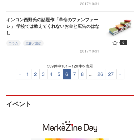
2017/10/31
キンコン西野氏の話題作「革命のファンファー
レ」 学校では教えてくれないお金と広告のはな
し
0
コラム
広告／宣伝
2017/10/31
539件中101～120件を表示
«
1
2
3
4
5
6
7
8
...
26
27
»
イベント