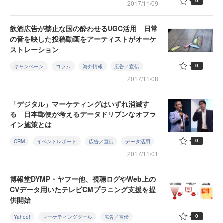
0
2017/11/09
飲酒広告が禁止な国の酔わせるUGC活用 日常
の音を映した投稿動画をアーティストがオーケ
ストレーション
0
キャンペーン
コラム
海外情報
広告／宣伝
2017/11/08
「デジタル」マーケティングはいずれ消滅す
る 日本郵便が考えるデータドリブンなオフラ
イン施策とは
0
CRM
イベントレポート
広告／宣伝
データ活用
2017/11/01
博報堂DYMP・ヤフー他、視聴ログやWeb上の
CVデータ用いたテレビCMプラニング支援を提
供開始
0
Yahoo!
マーケティングツール
広告／宣伝