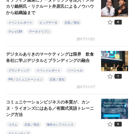
カリ鋤柄氏・リクルート井原氏によるノウハウ
から組織論まで
0
イベントレポート
ビッグデータ
広告／宣伝
テレビCM
データドリブン
2017/11/21
デジタルありきのマーケティングは限界 飲食
各社に学ぶデジタルとブランディングの融合
ブランディング
イベントレポート
ソーシャル
1
PR／コミュニケーション
広告／宣伝
2017/11/17
コミュニケーションビジネスの本質が、カン
ヌ・ライオンズにはある／有園式英語トレーニ
ング方法
0
コラム
広告／宣伝
海外カンファレンス
クリエィティブ