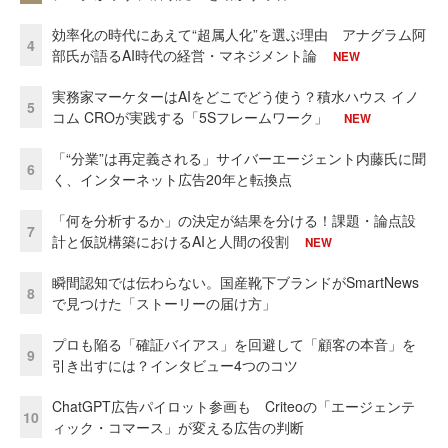
効率化の時代にあえて“超属人化”を選ぶ理由 アナグラム阿
4
部氏が語るAI時代の経営・マネジメント論
NEW
実務家マーケターはAIをどこでどう使う？積水ハウス イノ
5
コム CROが実践する「5Sフレームワーク」
NEW
「“分業”は再定義される」サイバーエージェント内藤氏に聞
6
く、インターネット広告20年と転換点
「何を分析するか」の決定が結果を分ける！課題・論点設
7
計と仮説構築におけるAIと人間の役割
NEW
瞬間認知では伝わらない。国産靴下ブランドがSmartNews
8
で見つけた「ストーリーの届け方」
プロも陥る「確証バイアス」を回避して「顧客の本音」を
9
引き出すには？インタビュー4つのコツ
ChatGPT広告パイロット参画も Criteoの「エージェンテ
10
ィック・コマース」が変える広告の判断