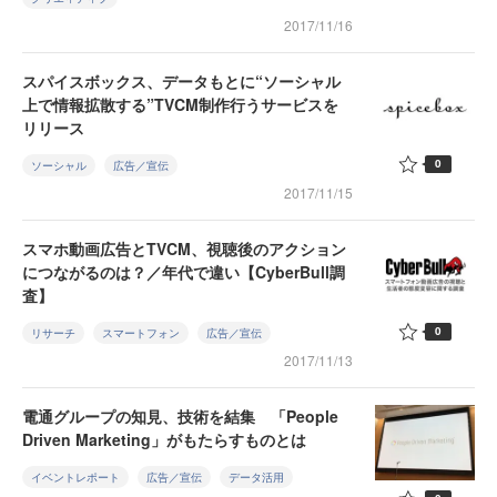
2017/11/16
スパイスボックス、データもとに“ソーシャル
上で情報拡散する”TVCM制作行うサービスを
リリース
0
ソーシャル
広告／宣伝
2017/11/15
スマホ動画広告とTVCM、視聴後のアクション
につながるのは？／年代で違い【CyberBull調
査】
0
リサーチ
スマートフォン
広告／宣伝
2017/11/13
電通グループの知見、技術を結集 「People
Driven Marketing」がもたらすものとは
イベントレポート
広告／宣伝
データ活用