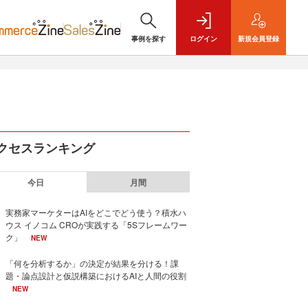
事例を探す
ログイン
新規
会員登録
クセスランキング
今日
月間
実務家マーケターはAIをどこでどう使う？積水ハ
ウス イノコム CROが実践する「5Sフレームワー
ク」
NEW
「何を分析するか」の決定が結果を分ける！課
題・論点設計と仮説構築におけるAIと人間の役割
NEW