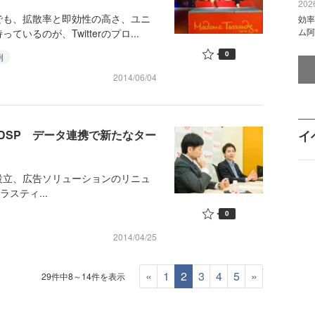
2026
も、拡散率と即効性の高さ、ユニ
効率
ム阿
るのが、Twitterのプロ...
0
例
2014/06/04
DSP データ連携で新たなター
イ
立、広告ソリューションのリニュ
スティ...
0
2014/04/25
«
1
2
3
4
5
»
29件中8～14件を表示