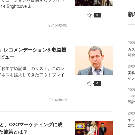
ghtcove J...
新
0
2015/02/02
2026
」レコメンデーションを収益機
カス
闘会
タビュー
2026
おすすめ記事」のリスト。このレ
実務
ジネスを拡大してきたアウトブレイ
イノ
0
2026
「何
2014/08/19
設計
2026
ヤシ
げと、O2Oマーケティングに成
に復
た施策とは？