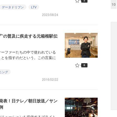
2
10
データドリブン
LTV
2023/08/24
プ”の普及に疾走する元箱根駅伝
ーファーたちの中で使われている
ことを指すのだという。この言葉に
0
ニング
2016/02/22
発表！日テレ／朝日放送／サン
例
リューションを提供するブライト