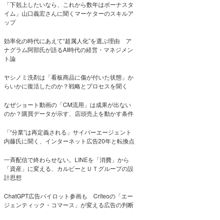
「下剋上したいなら、これから数年はボーナスタ
イム」山口義宏さんに聞くマーケターのスキルア
ップ
効率化の時代にあえて“超属人化”を選ぶ理由 ア
ナグラム阿部氏が語るAI時代の経営・マネジメン
ト論
ヤシノミ洗剤は「看板商品に傷が付いた状態」か
らいかに復活したのか？戦略とプロセスを聞く
なぜショート動画の「CM流用」は成果が出ない
のか？購買データが示す、店頭売上を動かす条件
「“分業”は再定義される」サイバーエージェント
内藤氏に聞く、インターネット広告20年と転換点
一斉配信で終わらせない。LINEを「消費」から
「資産」に変える、カルビーとＵＴグループの設
計思想
ChatGPT広告パイロット参画も Criteoの「エー
ジェンティック・コマース」が変える広告の判断