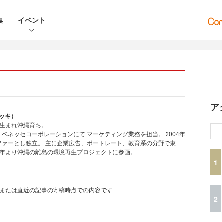
集
イベント
ア
イッキ）
京生まれ沖縄育ち。
ベネッセコーポレーションにて マーケティング業務を担当。 2004年
ファーとし独立。 主に企業広告、ポートレート、教育系の分野で東
12年より沖縄の離島の環境再生プロジェクトに参画。
1
、または直近の記事の寄稿時点での内容です
2