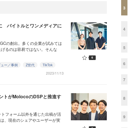
3
超に バイトルとワンメディアに
4
GCの創出。多くの企業が試みては
5
上げるのは容易ではない。そんな
6
6
ビュー／事例
Z世代
TikTok
2023/11/13
7
トがMolocoのDSPと推進す
8
トフォーム以外を通じた出稿が活
9
ては、現在のシェアやユーザーが実