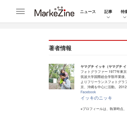
ニュース
記事
特
著者情報
ヤマグチ イッキ（ヤマグチ 
フォトグラファー 1977年東
筑波大学国際総合学類卒業後、
よりフリーランスフォトグラ
京、沖縄を中心に活動。 20
Facebook
イッキのニッキ
※プロフィールは、執筆時点