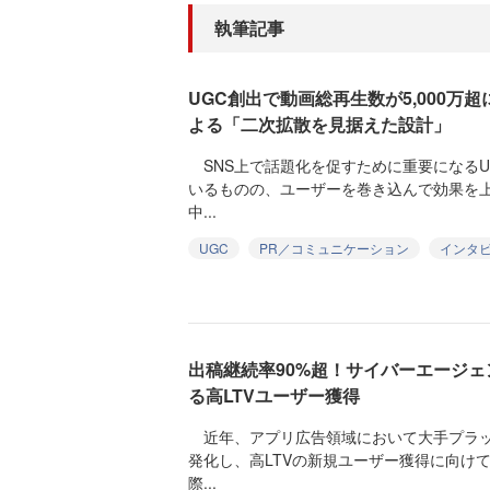
執筆記事
UGC創出で動画総再生数が5,000万
よる「二次拡散を見据えた設計」
SNS上で話題化を促すために重要になるU
いるものの、ユーザーを巻き込んで効果を
中...
UGC
PR／コミュニケーション
インタ
出稿継続率90%超！サイバーエージェン
る高LTVユーザー獲得
近年、アプリ広告領域において大手プラッ
発化し、高LTVの新規ユーザー獲得に向け
際...