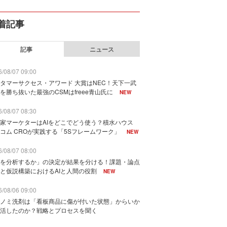
着記事
記事
ニュース
/08/07 09:00
タマーサクセス・アワード 大賞はNEC！天下一武
を勝ち抜いた最強のCSMはfreee青山氏に
NEW
/08/07 08:30
家マーケターはAIをどこでどう使う？積水ハウス
コム CROが実践する「5Sフレームワーク」
NEW
/08/07 08:00
を分析するか」の決定が結果を分ける！課題・論点
と仮説構築におけるAIと人間の役割
NEW
/08/06 09:00
ノミ洗剤は「看板商品に傷が付いた状態」からいか
活したのか？戦略とプロセスを聞く