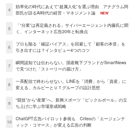
効率化の時代にあえて“超属人化”を選ぶ理由 アナグラム阿
4
部氏が語るAI時代の経営・マネジメント論
NEW
「“分業”は再定義される」サイバーエージェント内藤氏に聞
5
く、インターネット広告20年と転換点
プロも陥る「確証バイアス」を回避して「顧客の本音」を
6
引き出すには？インタビュー4つのコツ
瞬間認知では伝わらない。国産靴下ブランドがSmartNews
7
で見つけた「ストーリーの届け方」
一斉配信で終わらせない。LINEを「消費」から「資産」に
8
変える、カルビーとＵＴグループの設計思想
“競技”から“産業”へ。新興スポーツ「ピックルボール」の立
9
ち上げに学ぶ市場形成戦略
ChatGPT広告パイロット参画も Criteoの「エージェンテ
10
ィック・コマース」が変える広告の判断