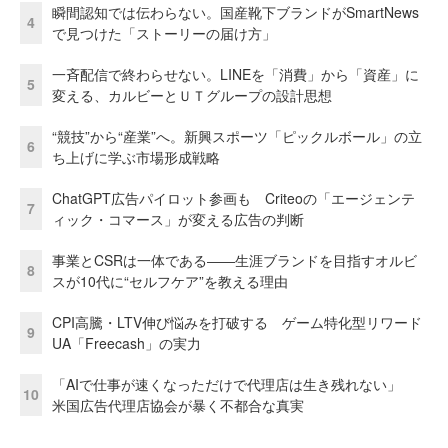
瞬間認知では伝わらない。国産靴下ブランドがSmartNews
4
で見つけた「ストーリーの届け方」
一斉配信で終わらせない。LINEを「消費」から「資産」に
5
変える、カルビーとＵＴグループの設計思想
“競技”から“産業”へ。新興スポーツ「ピックルボール」の立
6
ち上げに学ぶ市場形成戦略
ChatGPT広告パイロット参画も Criteoの「エージェンテ
7
ィック・コマース」が変える広告の判断
事業とCSRは一体である――生涯ブランドを目指すオルビ
8
スが10代に“セルフケア”を教える理由
CPI高騰・LTV伸び悩みを打破する ゲーム特化型リワード
9
UA「Freecash」の実力
「AIで仕事が速くなっただけで代理店は生き残れない」
10
米国広告代理店協会が暴く不都合な真実