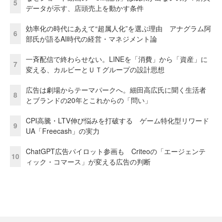
5
データが示す、店頭売上を動かす条件
効率化の時代にあえて“超属人化”を選ぶ理由 アナグラム阿
6
部氏が語るAI時代の経営・マネジメント論
一斉配信で終わらせない。LINEを「消費」から「資産」に
7
変える、カルビーとＵＴグループの設計思想
広告は劇場からテーマパークへ。細田高広氏に聞く生活者
8
とブランドの20年とこれからの「問い」
CPI高騰・LTV伸び悩みを打破する ゲーム特化型リワード
9
UA「Freecash」の実力
ChatGPT広告パイロット参画も Criteoの「エージェンテ
10
ィック・コマース」が変える広告の判断