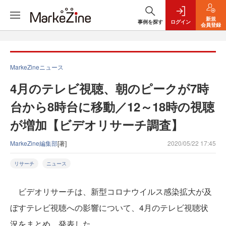
新規
事例を探す
ログイン
会員登録
MarkeZineニュース
4月のテレビ視聴、朝のピークが7時
台から8時台に移動／12～18時の視聴
が増加【ビデオリサーチ調査】
MarkeZine編集部
[著]
2020/05/22 17:45
リサーチ
ニュース
ビデオリサーチは、新型コロナウイルス感染拡大が及
ぼすテレビ視聴への影響について、4月のテレビ視聴状
況をまとめ、発表した。