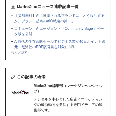
MarkeZineニュース連載記事一覧
【参加無料】AIに推奨されるブランドは、どう設計する
か。ブランド起点のAIO戦略の第一歩
コミューン、AIエージェント「Community Sage」ベー
タ版を公開
AI時代の生存戦略セールでビジネス書が40％ポイント還
元 翔泳社のPDF版電書を対象に8月...
もっと読む
この記事の著者
MarkeZine編集部（マーケジンヘンシュウ
ブ）
デジタルを中心とした広告／マーケティン
グの最新動向を発信する専門メディアの編
集部です。