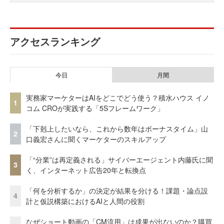
アクセスランキング
今日
月間
実務家マーケターはAIをどこでどう使う？積水ハウス イノ
1
コム CROが実践する「5Sフレームワーク」
「下剋上したいなら、これから数年はボーナスタイム」山
2
口義宏さんに聞くマーケターのスキルアップ
「“分業”は再定義される」サイバーエージェント内藤氏に聞
3
く、インターネット広告20年と転換点
「何を分析するか」の決定が結果を分ける！課題・論点設
4
計と仮説構築におけるAIと人間の役割
なぜショート動画の「CM流用」は成果が出ないのか？購買