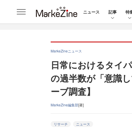
ニュース
記事
特
MarkeZineニュース
日常におけるタイパ
の過半数が「意識し
ーブ調査】
MarkeZine編集部
[著]
リサーチ
ニュース