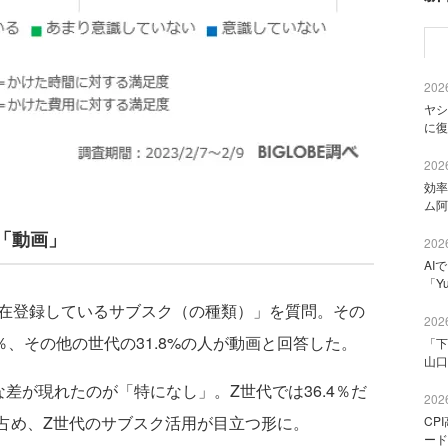
2026
ヤシ
に復
2026
効率
ム阿
「動画」
2026
AI
「Y
現在登録しているサブスク（の種類）」を質問。その
2026
％、その他の世代の31.8%の人が動画と回答した。
「下
山口
が現れたのが「特になし」。Z世代では36.4％だ
2026
を占め、Z世代のサブスク活用が目立つ形に。
CP
ード