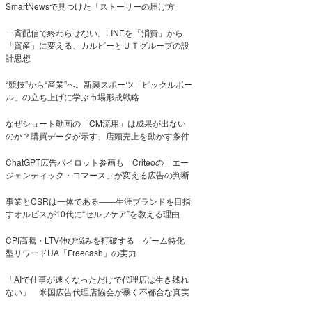
SmartNewsで見つけた「ストーリーの届け方」
一斉配信で終わらせない。LINEを「消費」から
「資産」に変える、カルビーとＵＴグループの設
計思想
“競技”から“産業”へ。新興スポーツ「ピックルボー
ル」の立ち上げに学ぶ市場形成戦略
なぜショート動画の「CM流用」は成果が出ない
のか？購買データが示す、店頭売上を動かす条件
ChatGPT広告パイロット参画も Criteoの「エー
ジェンティック・コマース」が変える広告の判断
事業とCSRは一体である――生涯ブランドを目指
すオルビスが10代に“セルフケア”を教える理由
CPI高騰・LTV伸び悩みを打破する ゲーム特化
型リワードUA「Freecash」の実力
「AIで仕事が速くなっただけで代理店は生き残れ
ない」 米国広告代理店協会が暴く不都合な真実