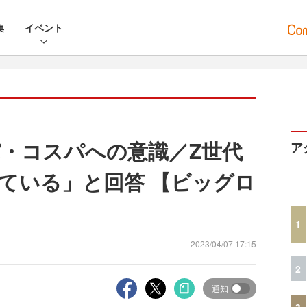
集
イベント
・コスパへの意識／Z世代
ア
ている」と回答 【ビッグロ
1
2023/04/07 17:15
2
通知
3