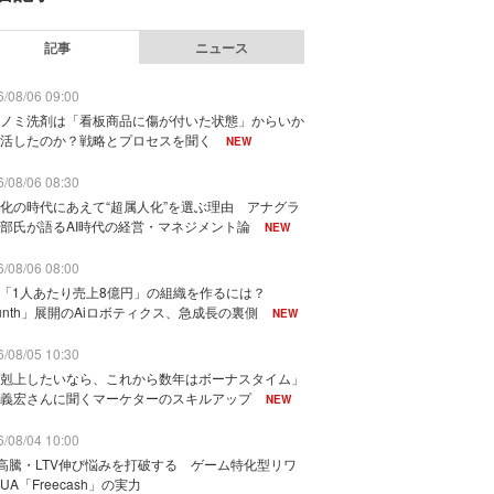
記事
ニュース
/08/06 09:00
ノミ洗剤は「看板商品に傷が付いた状態」からいか
活したのか？戦略とプロセスを聞く
NEW
/08/06 08:30
化の時代にあえて“超属人化”を選ぶ理由 アナグラ
部氏が語るAI時代の経営・マネジメント論
NEW
/08/06 08:00
で「1人あたり売上8億円」の組織を作るには？
unth」展開のAiロボティクス、急成長の裏側
NEW
/08/05 10:30
剋上したいなら、これから数年はボーナスタイム」
義宏さんに聞くマーケターのスキルアップ
NEW
/08/04 10:00
I高騰・LTV伸び悩みを打破する ゲーム特化型リワ
UA「Freecash」の実力