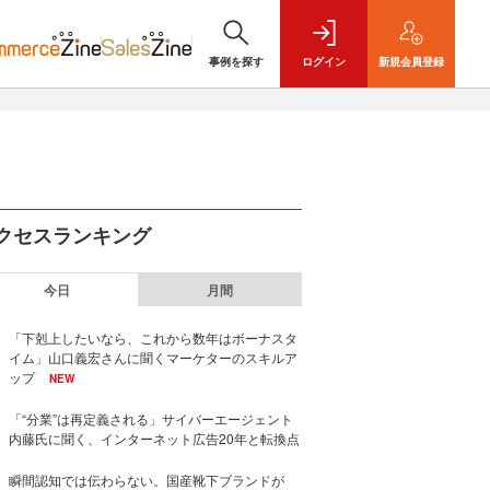
事例を探す
ログイン
新規
会員登録
クセスランキング
今日
月間
「下剋上したいなら、これから数年はボーナスタ
イム」山口義宏さんに聞くマーケターのスキルア
ップ
NEW
「“分業”は再定義される」サイバーエージェント
内藤氏に聞く、インターネット広告20年と転換点
瞬間認知では伝わらない。国産靴下ブランドが