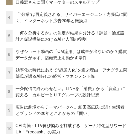
口義宏さんに聞くマーケターのスキルアップ
「“分業”は再定義される」サイバーエージェント内藤氏に聞
4
く、インターネット広告20年と転換点
「何を分析するか」の決定が結果を分ける！課題・論点設
5
計と仮説構築におけるAIと人間の役割
なぜショート動画の「CM流用」は成果が出ないのか？購買
6
データが示す、店頭売上を動かす条件
効率化の時代にあえて“超属人化”を選ぶ理由 アナグラム阿
7
部氏が語るAI時代の経営・マネジメント論
一斉配信で終わらせない。LINEを「消費」から「資産」に
8
変える、カルビーとＵＴグループの設計思想
広告は劇場からテーマパークへ。細田高広氏に聞く生活者
9
とブランドの20年とこれからの「問い」
CPI高騰・LTV伸び悩みを打破する ゲーム特化型リワード
10
UA「Freecash」の実力