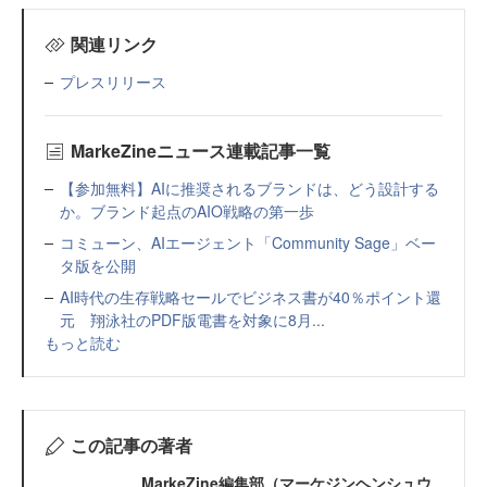
関連リンク
プレスリリース
MarkeZineニュース連載記事一覧
【参加無料】AIに推奨されるブランドは、どう設計する
か。ブランド起点のAIO戦略の第一歩
コミューン、AIエージェント「Community Sage」ベー
タ版を公開
AI時代の生存戦略セールでビジネス書が40％ポイント還
元 翔泳社のPDF版電書を対象に8月...
もっと読む
この記事の著者
MarkeZine編集部（マーケジンヘンシュウ