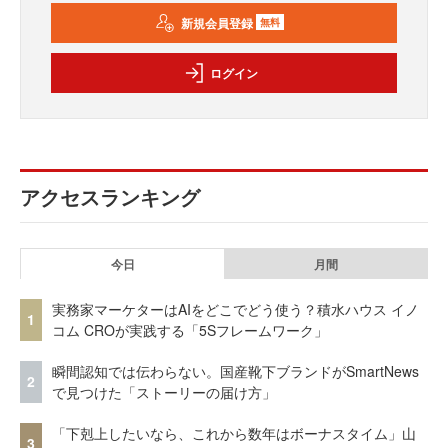
新規会員登録
無料
ログイン
アクセスランキング
今日
月間
実務家マーケターはAIをどこでどう使う？積水ハウス イノ
1
コム CROが実践する「5Sフレームワーク」
瞬間認知では伝わらない。国産靴下ブランドがSmartNews
2
で見つけた「ストーリーの届け方」
「下剋上したいなら、これから数年はボーナスタイム」山
3