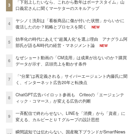
「下剋上したいなら、これから数年はボーナスタイム」山
3
口義宏さんに聞くマーケターのスキルアップ
ヤシノミ洗剤は「看板商品に傷が付いた状態」からいかに
4
復活したのか？戦略とプロセスを聞く
NEW
効率化の時代にあえて“超属人化”を選ぶ理由 アナグラム阿
5
部氏が語るAI時代の経営・マネジメント論
NEW
なぜショート動画の「CM流用」は成果が出ないのか？購買
6
データが示す、店頭売上を動かす条件
「“分業”は再定義される」サイバーエージェント内藤氏に聞
7
く、インターネット広告20年と転換点
ChatGPT広告パイロット参画も Criteoの「エージェンテ
8
ィック・コマース」が変える広告の判断
一斉配信で終わらせない。LINEを「消費」から「資産」に
9
変える、カルビーとＵＴグループの設計思想
瞬間認知では伝わらない。国産靴下ブランドがSmartNews