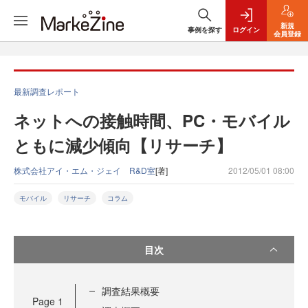
新規
事例を探す
ログイン
会員登録
最新調査レポート
ネットへの接触時間、PC・モバイル
ともに減少傾向【リサーチ】
株式会社アイ・エム・ジェイ R&D室
[著]
2012/05/01 08:00
モバイル
リサーチ
コラム
目次
調査結果概要
Page
1