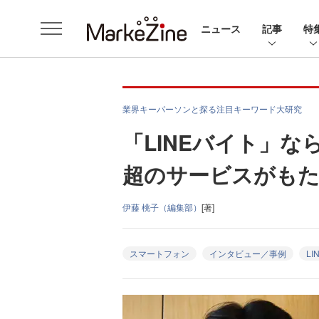
ニュース
記事
特
業界キーパーソンと探る注目キーワード大研究
「LINEバイト」
超のサービスがも
伊藤 桃子（編集部）
[著]
スマートフォン
インタビュー／事例
LI