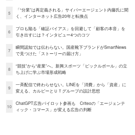
「“分業”は再定義される」サイバーエージェント内藤氏に聞
5
く、インターネット広告20年と転換点
プロも陥る「確証バイアス」を回避して「顧客の本音」を
6
引き出すには？インタビュー4つのコツ
瞬間認知では伝わらない。国産靴下ブランドがSmartNews
7
で見つけた「ストーリーの届け方」
“競技”から“産業”へ。新興スポーツ「ピックルボール」の立
8
ち上げに学ぶ市場形成戦略
一斉配信で終わらせない。LINEを「消費」から「資産」に
9
変える、カルビーとＵＴグループの設計思想
ChatGPT広告パイロット参画も Criteoの「エージェンテ
10
ィック・コマース」が変える広告の判断