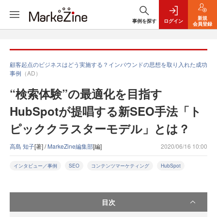
新規
事例を探す
ログイン
会員登録
顧客起点のビジネスはどう実施する？インバウンドの思想を取り入れた成功
事例
（AD）
“検索体験”の最適化を目指す
HubSpotが提唱する新SEO手法「ト
ピッククラスターモデル」とは？
高島 知子
[著] /
MarkeZine編集部
[編]
2020/06/16 10:00
インタビュー／事例
SEO
コンテンツマーケティング
HubSpot
目次