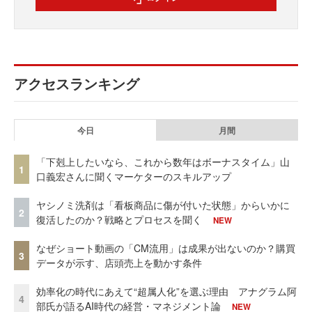
アクセスランキング
今日
月間
「下剋上したいなら、これから数年はボーナスタイム」山
1
口義宏さんに聞くマーケターのスキルアップ
ヤシノミ洗剤は「看板商品に傷が付いた状態」からいかに
2
復活したのか？戦略とプロセスを聞く
NEW
なぜショート動画の「CM流用」は成果が出ないのか？購買
3
データが示す、店頭売上を動かす条件
効率化の時代にあえて“超属人化”を選ぶ理由 アナグラム阿
4
部氏が語るAI時代の経営・マネジメント論
NEW