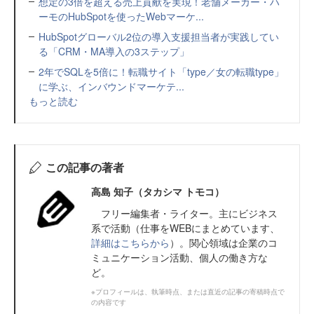
想定の3倍を超える売上貢献を実現！老舗メーカー・ハ
ーモのHubSpotを使ったWebマーケ...
HubSpotグローバル2位の導入支援担当者が実践してい
る「CRM・MA導入の3ステップ」
2年でSQLを5倍に！転職サイト「type／女の転職type」
に学ぶ、インバウンドマーケテ...
もっと読む
この記事の著者
高島 知子（タカシマ トモコ）
フリー編集者・ライター。主にビジネス
系で活動（仕事をWEBにまとめています、
詳細はこちらから
）。関心領域は企業のコ
ミュニケーション活動、個人の働き方な
ど。
※プロフィールは、執筆時点、または直近の記事の寄稿時点で
の内容です